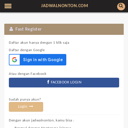
JADWALNONTON.COM
Fast Register
Daftar akun hanya dengan 1 klik saja
Daftar dengan Google
Atau dengan Facebook
FACEBOOK LOGIN
Sudah punya akun?
Login
Dengan akun jadwalnonton, kamu bisa :