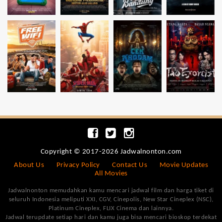
Copyright © 2017-2026 Jadwalnonton.com
About Us
Privacy Policy
Contact Us
Movie Updates
All Movies
Jadwalnonton memudahkan kamu mencari jadwal film dan harga tiket di
seluruh Indonesia meliputi XXI, CGV, Cinepolis, New Star Cineplex (NSC),
Platinum Cineplex, FLIX Cinema dan lainnya.
Jadwal terupdate setiap hari dan kamu juga bisa mencari bioskop terdekat