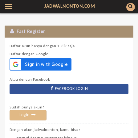
JADWALNONTON.COM
Fast Register
Daftar akun hanya dengan 1 klik saja
Daftar dengan Google
Atau dengan Facebook
FACEBOOK LOGIN
Sudah punya akun?
Login
Dengan akun jadwalnonton, kamu bisa :