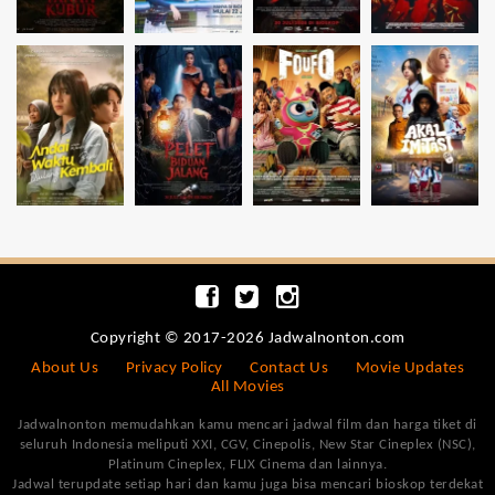
Copyright © 2017-2026 Jadwalnonton.com
About Us
Privacy Policy
Contact Us
Movie Updates
All Movies
Jadwalnonton memudahkan kamu mencari jadwal film dan harga tiket di
seluruh Indonesia meliputi XXI, CGV, Cinepolis, New Star Cineplex (NSC),
Platinum Cineplex, FLIX Cinema dan lainnya.
Jadwal terupdate setiap hari dan kamu juga bisa mencari bioskop terdekat