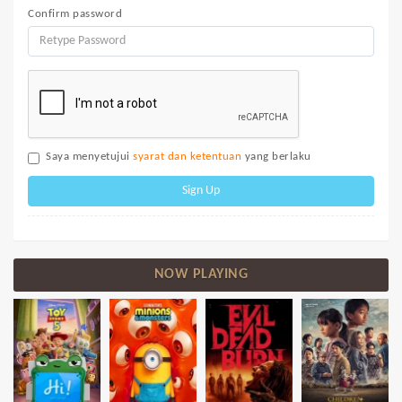
Confirm password
Saya menyetujui
syarat dan ketentuan
yang berlaku
Sign Up
NOW PLAYING