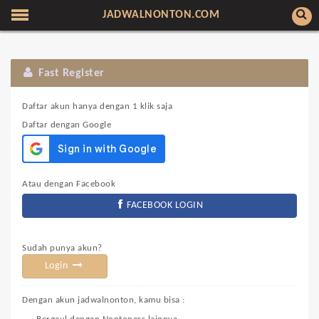
JADWALNONTON.COM
Fast Register
Daftar akun hanya dengan 1 klik saja
Daftar dengan Google
Atau dengan Facebook
FACEBOOK LOGIN
Sudah punya akun?
Login
Dengan akun jadwalnonton, kamu bisa :