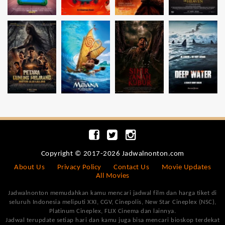
Copyright © 2017-2026 Jadwalnonton.com
About Us
Privacy Policy
Contact Us
Movie Updates
All Movies
Jadwalnonton memudahkan kamu mencari jadwal film dan harga tiket di
seluruh Indonesia meliputi XXI, CGV, Cinepolis, New Star Cineplex (NSC),
Platinum Cineplex, FLIX Cinema dan lainnya.
Jadwal terupdate setiap hari dan kamu juga bisa mencari bioskop terdekat