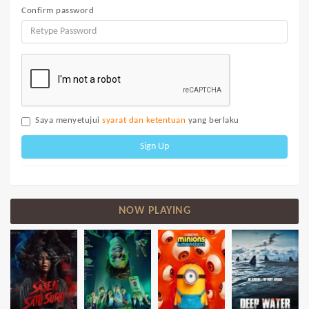
Confirm password
Saya menyetujui
syarat dan ketentuan
yang berlaku
Sign Up
NOW PLAYING