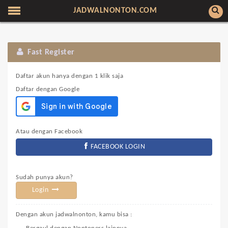
JADWALNONTON.COM
Fast Register
Daftar akun hanya dengan 1 klik saja
Daftar dengan Google
Atau dengan Facebook
FACEBOOK LOGIN
Sudah punya akun?
Login
Dengan akun jadwalnonton, kamu bisa :