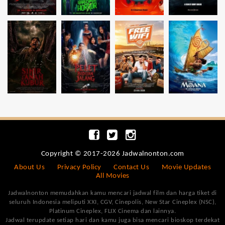
Copyright © 2017-2026 Jadwalnonton.com
About Us
Privacy Policy
Contact Us
Movie Updates
All Movies
Jadwalnonton memudahkan kamu mencari jadwal film dan harga tiket di
seluruh Indonesia meliputi XXI, CGV, Cinepolis, New Star Cineplex (NSC),
Platinum Cineplex, FLIX Cinema dan lainnya.
Jadwal terupdate setiap hari dan kamu juga bisa mencari bioskop terdekat