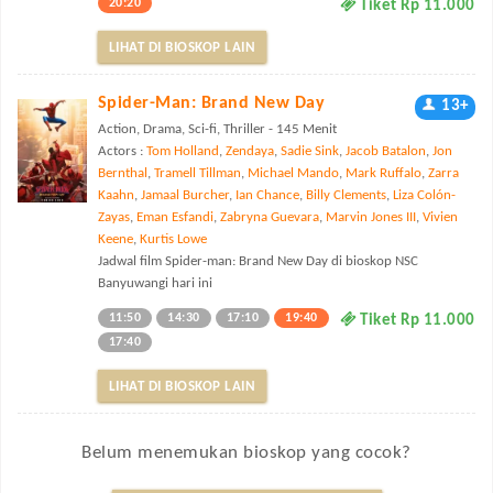
20:20
Tiket Rp 11.000
LIHAT DI BIOSKOP LAIN
Spider-Man: Brand New Day
13+
Action, Drama, Sci-fi, Thriller - 145 Menit
Actors :
Tom Holland
,
Zendaya
,
Sadie Sink
,
Jacob Batalon
,
Jon
Bernthal
,
Tramell Tillman
,
Michael Mando
,
Mark Ruffalo
,
Zarra
Kaahn
,
Jamaal Burcher
,
Ian Chance
,
Billy Clements
,
Liza Colón-
Zayas
,
Eman Esfandi
,
Zabryna Guevara
,
Marvin Jones III
,
Vivien
Keene
,
Kurtis Lowe
Jadwal film Spider-man: Brand New Day di bioskop NSC
Banyuwangi hari ini
11:50
14:30
17:10
19:40
Tiket Rp 11.000
17:40
LIHAT DI BIOSKOP LAIN
Belum menemukan bioskop yang cocok?