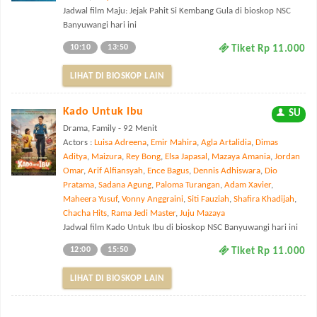
Jadwal film Maju: Jejak Pahit Si Kembang Gula di bioskop NSC
Banyuwangi hari ini
10:10
13:50
Tiket Rp 11.000
LIHAT DI BIOSKOP LAIN
Kado Untuk Ibu
SU
Drama, Family - 92 Menit
Actors :
Luisa Adreena
,
Emir Mahira
,
Agla Artalidia
,
Dimas
Aditya
,
Maizura
,
Rey Bong
,
Elsa Japasal
,
Mazaya Amania
,
Jordan
Omar
,
Arif Alfiansyah
,
Ence Bagus
,
Dennis Adhiswara
,
Dio
Pratama
,
Sadana Agung
,
Paloma Turangan
,
Adam Xavier
,
Maheera Yusuf
,
Vonny Anggraini
,
Siti Fauziah
,
Shafira Khadijah
,
Chacha Hits
,
Rama Jedi Master
,
Juju Mazaya
Jadwal film Kado Untuk Ibu di bioskop NSC Banyuwangi hari ini
12:00
15:50
Tiket Rp 11.000
LIHAT DI BIOSKOP LAIN