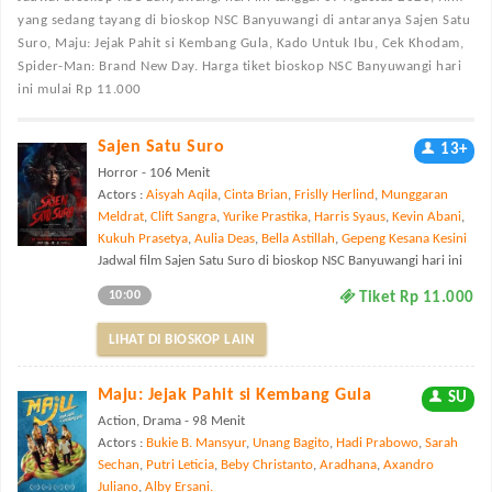
yang sedang tayang di bioskop NSC Banyuwangi di antaranya Sajen Satu
Suro, Maju: Jejak Pahit si Kembang Gula, Kado Untuk Ibu, Cek Khodam,
Spider-Man: Brand New Day. Harga tiket bioskop NSC Banyuwangi hari
ini mulai Rp 11.000
Sajen Satu Suro
13+
Horror - 106 Menit
Actors :
Aisyah Aqila
,
Cinta Brian
,
Frislly Herlind
,
Munggaran
Meldrat
,
Clift Sangra
,
Yurike Prastika
,
Harris Syaus
,
Kevin Abani
,
Kukuh Prasetya
,
Aulia Deas
,
Bella Astillah
,
Gepeng Kesana Kesini
Jadwal film Sajen Satu Suro di bioskop NSC Banyuwangi hari ini
10:00
Tiket Rp 11.000
LIHAT DI BIOSKOP LAIN
Maju: Jejak Pahit si Kembang Gula
SU
Action, Drama - 98 Menit
Actors :
Bukie B. Mansyur
,
Unang Bagito
,
Hadi Prabowo
,
Sarah
Sechan
,
Putri Leticia
,
Beby Christanto
,
Aradhana
,
Axandro
Juliano
,
Alby Ersani.