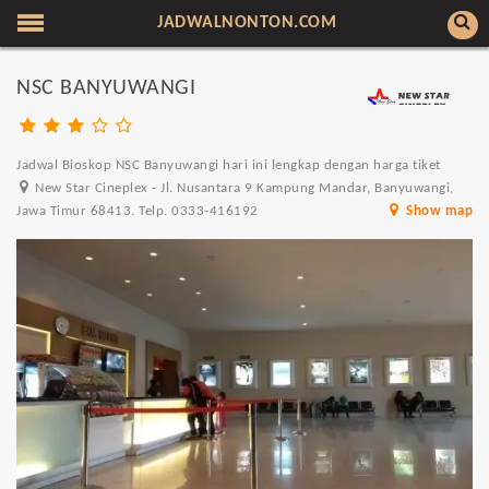
JADWALNONTON.COM
NSC BANYUWANGI
Jadwal Bioskop NSC Banyuwangi hari ini lengkap dengan harga tiket
New Star Cineplex - Jl. Nusantara 9 Kampung Mandar, Banyuwangi,
Jawa Timur 68413. Telp. 0333-416192
Show map