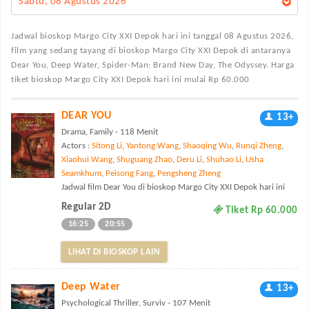
Sabtu, 08 Agustus 2026
Jadwal bioskop Margo City XXI Depok
hari ini tanggal 08 Agustus 2026,
film yang sedang tayang di bioskop Margo City XXI Depok di antaranya
Dear You, Deep Water, Spider-Man: Brand New Day, The Odyssey. Harga
tiket bioskop Margo City XXI Depok hari ini mulai Rp 60.000
DEAR YOU
13+
Drama, Family - 118 Menit
Actors :
Sitong Li
,
Yantong Wang
,
Shaoqing Wu
,
Runqi Zheng
,
Xiaohui Wang
,
Shuguang Zhao
,
Deru Li
,
Shuhao Li
,
Usha
Seamkhum
,
Peisong Fang
,
Pengsheng Zheng
Jadwal film Dear You di bioskop Margo City XXI Depok hari ini
Regular 2D
Tiket Rp 60.000
16:25
20:55
LIHAT DI BIOSKOP LAIN
Deep Water
13+
Psychological Thriller, Surviv - 107 Menit