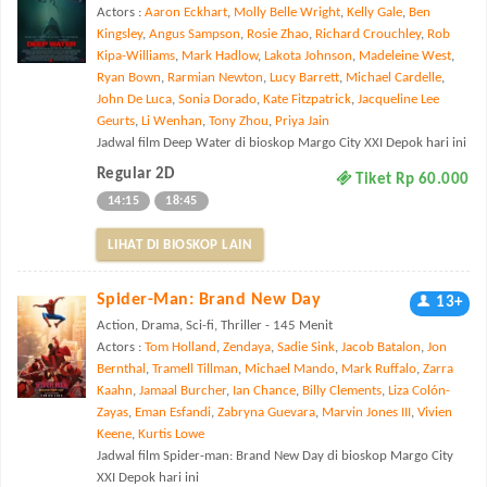
Actors :
Aaron Eckhart
,
Molly Belle Wright
,
Kelly Gale
,
Ben
Kingsley
,
Angus Sampson
,
Rosie Zhao
,
Richard Crouchley
,
Rob
Kipa-Williams
,
Mark Hadlow
,
Lakota Johnson
,
Madeleine West
,
Ryan Bown
,
Rarmian Newton
,
Lucy Barrett
,
Michael Cardelle
,
John De Luca
,
Sonia Dorado
,
Kate Fitzpatrick
,
Jacqueline Lee
Geurts
,
Li Wenhan
,
Tony Zhou
,
Priya Jain
Jadwal film Deep Water di bioskop Margo City XXI Depok hari ini
Regular 2D
Tiket Rp 60.000
14:15
18:45
LIHAT DI BIOSKOP LAIN
Spider-Man: Brand New Day
13+
Action, Drama, Sci-fi, Thriller - 145 Menit
Actors :
Tom Holland
,
Zendaya
,
Sadie Sink
,
Jacob Batalon
,
Jon
Bernthal
,
Tramell Tillman
,
Michael Mando
,
Mark Ruffalo
,
Zarra
Kaahn
,
Jamaal Burcher
,
Ian Chance
,
Billy Clements
,
Liza Colón-
Zayas
,
Eman Esfandi
,
Zabryna Guevara
,
Marvin Jones III
,
Vivien
Keene
,
Kurtis Lowe
Jadwal film Spider-man: Brand New Day di bioskop Margo City
XXI Depok hari ini