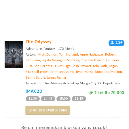
The Odyssey
13+
Adventure, Fantasy - 172 Menit
Actors :
Matt Damon
,
Tom Holland
,
Anne Hathaway
,
Robert
Pattinson
,
Lupita Nyong'o
,
Zendaya
,
Charlize Theron
,
Giuliano
Ruta
,
Jon Bernthal
,
Elliot Page
,
Josh Stewart
,
Mia Goth
,
Logan
Marshall-green
,
John Leguizamo
,
Ryan Hurst
,
Samantha Morton
,
Benny Safdie
,
James Remar
Jadwal film The Odyssey di bioskop Margo City XXI Depok hari ini
IMAX 2D
Tiket Rp 70.000
11:30
14:45
18:00
21:15
LIHAT DI BIOSKOP LAIN
Belum menemukan bioskop yang cocok?