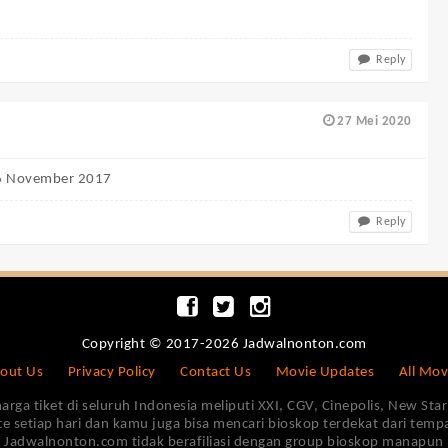
Reply
27 Mei 2020
, 06 November 2017
Reply
Copyright © 2017-2026 Jadwalnonton.com
out Us
Privacy Policy
Contact Us
Movie Updates
All Mov
 tiket di seluruh Indonesia meliputi XXI, CGV, Cinepolis, New Star 
e setiap hari dan kamu juga bisa mencari bioskop terdekat dari tem
Jadwalnonton.com tidak berafiliasi dengan group bioskop manapun