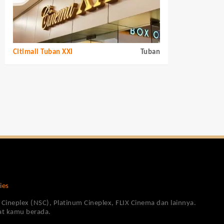
Citimall Tuban XXI
Tuban
ies
Cineplex (NSC), Platinum Cineplex, FLIX Cinema dan lainnya.
pat kamu berada.