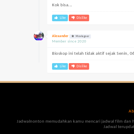
Kok bisa...
Like
Dislike
Alexander
Moviegoer
Member since 2020
Bioskop ini telah tidak aktif sejak Senin
Like
Dislike
Ab
Jadwalnonton memudahkan kamu mencari jadwal film dan harga
Jadwal terupdat