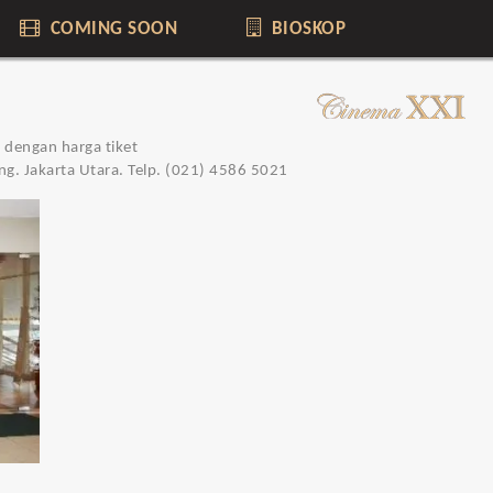
COMING SOON
BIOSKOP
p dengan harga tiket
g. Jakarta Utara. Telp. (021) 4586 5021