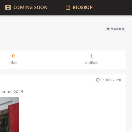
COMING SOON
BIOSKOP
Moviegoer
0
1
Likes
Dislikes
05 Juli 2020
an Juli 2019