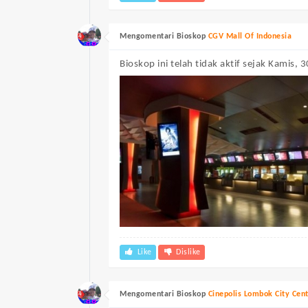
Mengomentari Bioskop
CGV Mall Of Indonesia
Bioskop ini telah tidak aktif sejak Kamis,
Like
Dislike
Mengomentari Bioskop
Cinepolis Lombok City Cen