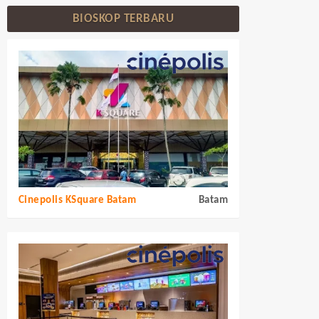
BIOSKOP TERBARU
Cinepolis KSquare Batam
Batam