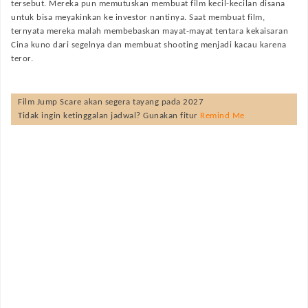
tersebut. Mereka pun memutuskan membuat film kecil-kecilan disana
untuk bisa meyakinkan ke investor nantinya. Saat membuat film,
ternyata mereka malah membebaskan mayat-mayat tentara kekaisaran
Cina kuno dari segelnya dan membuat shooting menjadi kacau karena
teror.
Film
Jump Scare
akan segera tayang pada
2027
Tidak ingin ketinggalan jadwal? Gunakan fitur
Remind Me