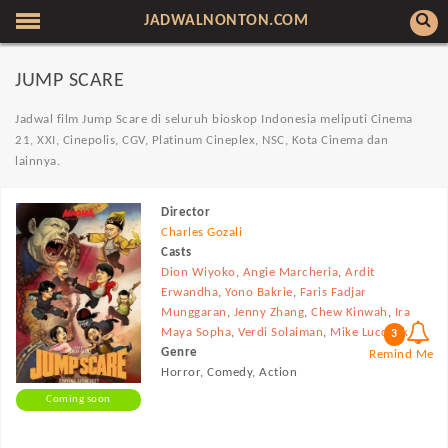
JADWALNONTON.COM
JUMP SCARE
Jadwal film Jump Scare di seluruh bioskop Indonesia meliputi Cinema
21, XXI, Cinepolis, CGV, Platinum Cineplex, NSC, Kota Cinema dan
lainnya.
Director
Charles Gozali
Casts
Dion Wiyoko
,
Angie Marcheria
,
Ardit
Erwandha
,
Yono Bakrie
,
Faris Fadjar
Munggaran
,
Jenny Zhang
,
Chew Kinwah
,
Ira
Maya Sopha
,
Verdi Solaiman
,
Mike Luccock
3
Genre
Remind Me
Horror, Comedy, Action
Coming soon