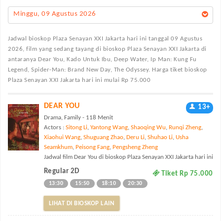
Minggu, 09 Agustus 2026
Jadwal bioskop Plaza Senayan XXI Jakarta
hari ini tanggal 09 Agustus
2026, film yang sedang tayang di bioskop Plaza Senayan XXI Jakarta di
antaranya Dear You, Kado Untuk Ibu, Deep Water, Ip Man: Kung Fu
Legend, Spider-Man: Brand New Day, The Odyssey. Harga tiket bioskop
Plaza Senayan XXI Jakarta hari ini mulai Rp 75.000
DEAR YOU
13+
Drama, Family - 118 Menit
Actors :
Sitong Li
,
Yantong Wang
,
Shaoqing Wu
,
Runqi Zheng
,
Xiaohui Wang
,
Shuguang Zhao
,
Deru Li
,
Shuhao Li
,
Usha
Seamkhum
,
Peisong Fang
,
Pengsheng Zheng
Jadwal film Dear You di bioskop Plaza Senayan XXI Jakarta hari ini
Regular 2D
Tiket Rp 75.000
13:30
15:50
18:10
20:30
LIHAT DI BIOSKOP LAIN