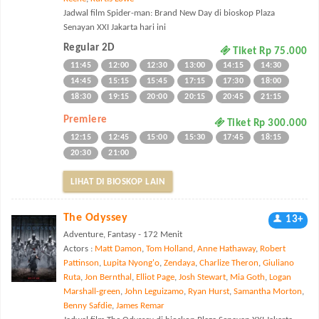
Jadwal film Spider-man: Brand New Day di bioskop Plaza
Senayan XXI Jakarta hari ini
Regular 2D
Tiket Rp 75.000
11:45
12:00
12:30
13:00
14:15
14:30
14:45
15:15
15:45
17:15
17:30
18:00
18:30
19:15
20:00
20:15
20:45
21:15
Premiere
Tiket Rp 300.000
12:15
12:45
15:00
15:30
17:45
18:15
20:30
21:00
LIHAT DI BIOSKOP LAIN
The Odyssey
13+
Adventure, Fantasy - 172 Menit
Actors :
Matt Damon
,
Tom Holland
,
Anne Hathaway
,
Robert
Pattinson
,
Lupita Nyong'o
,
Zendaya
,
Charlize Theron
,
Giuliano
Ruta
,
Jon Bernthal
,
Elliot Page
,
Josh Stewart
,
Mia Goth
,
Logan
Marshall-green
,
John Leguizamo
,
Ryan Hurst
,
Samantha Morton
,
Benny Safdie
,
James Remar