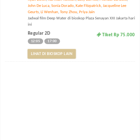
John De Luca
,
Sonia Dorado
,
Kate Fitzpatrick
,
Jacqueline Lee
Geurts
,
Li Wenhan
,
Tony Zhou
,
Priya Jain
Jadwal film Deep Water di bioskop Plaza Senayan XXI Jakarta hari
ini
Regular 2D
Tiket Rp 75.000
12:05
17:00
LIHAT DI BIOSKOP LAIN