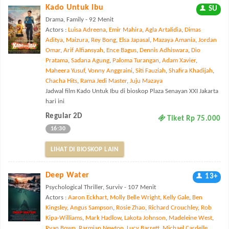
Kado Untuk Ibu
SU
Drama, Family - 92 Menit
Actors :
Luisa Adreena
,
Emir Mahira
,
Agla Artalidia
,
Dimas
Aditya
,
Maizura
,
Rey Bong
,
Elsa Japasal
,
Mazaya Amania
,
Jordan
Omar
,
Arif Alfiansyah
,
Ence Bagus
,
Dennis Adhiswara
,
Dio
Pratama
,
Sadana Agung
,
Paloma Turangan
,
Adam Xavier
,
Maheera Yusuf
,
Vonny Anggraini
,
Siti Fauziah
,
Shafira Khadijah
,
Chacha Hits
,
Rama Jedi Master
,
Juju Mazaya
Jadwal film Kado Untuk Ibu di bioskop Plaza Senayan XXI Jakarta
hari ini
Regular 2D
Tiket Rp 75.000
16:30
LIHAT DI BIOSKOP LAIN
Deep Water
13+
Psychological Thriller, Surviv - 107 Menit
Actors :
Aaron Eckhart
,
Molly Belle Wright
,
Kelly Gale
,
Ben
Kingsley
,
Angus Sampson
,
Rosie Zhao
,
Richard Crouchley
,
Rob
Kipa-Williams
,
Mark Hadlow
,
Lakota Johnson
,
Madeleine West
,
Ryan Bown
,
Rarmian Newton
,
Lucy Barrett
,
Michael Cardelle
,