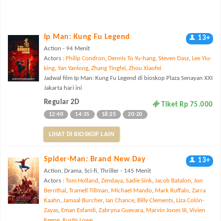
Ip Man: Kung Fu Legend
13+
Action - 94 Menit
Actors :
Philip Condron
,
Dennis To Yu-hang
,
Steven Dasz
,
Lee Yiu-
king
,
Yan Yanlong
,
Zhang Tingfei
,
Zhou Xiaofei
Jadwal film Ip Man: Kung Fu Legend di bioskop Plaza Senayan XXI
Jakarta hari ini
Regular 2D
Tiket Rp 75.000
12:40
14:35
18:25
20:20
LIHAT DI BIOSKOP LAIN
Spider-Man: Brand New Day
13+
Action, Drama, Sci-fi, Thriller - 145 Menit
Actors :
Tom Holland
,
Zendaya
,
Sadie Sink
,
Jacob Batalon
,
Jon
Bernthal
,
Tramell Tillman
,
Michael Mando
,
Mark Ruffalo
,
Zarra
Kaahn
,
Jamaal Burcher
,
Ian Chance
,
Billy Clements
,
Liza Colón-
Zayas
,
Eman Esfandi
,
Zabryna Guevara
,
Marvin Jones III
,
Vivien
Keene
,
Kurtis Lowe