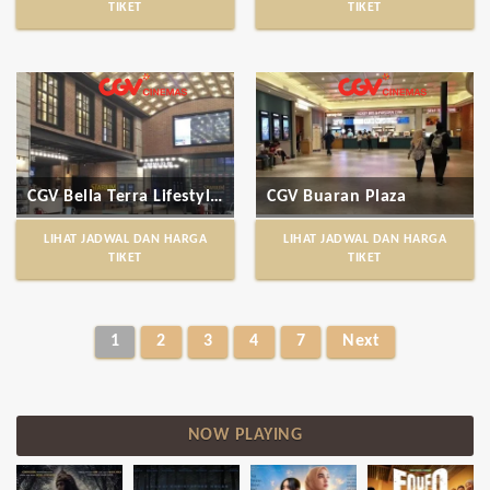
TIKET
TIKET
CGV Bella Terra Lifestyle Center
CGV Buaran Plaza
LIHAT JADWAL DAN HARGA
LIHAT JADWAL DAN HARGA
TIKET
TIKET
1
2
3
4
7
Next
NOW PLAYING