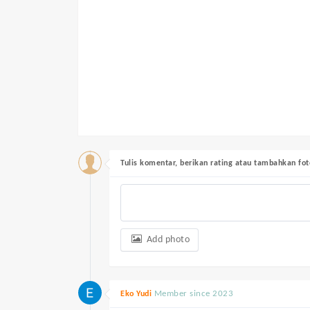
Tulis komentar, berikan rating atau tambahkan fot
Add photo
Member since 2023
Eko Yudi