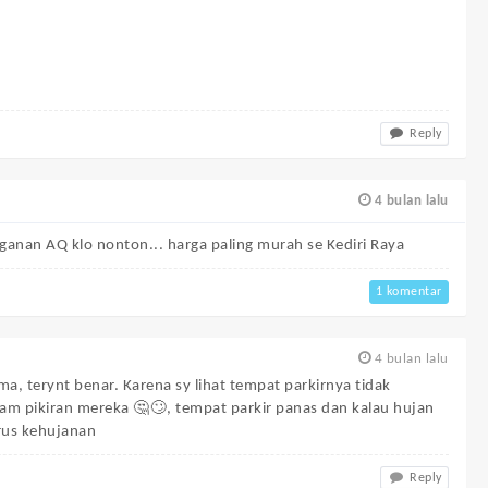
Reply
4 bulan lalu
gganan AQ klo nonton... harga paling murah se Kediri Raya
1 komentar
4 bulan lalu
ma, terynt benar. Karena sy lihat tempat parkirnya tidak
lam pikiran mereka 🤔🙄, tempat parkir panas dan kalau hujan
rus kehujanan
Reply