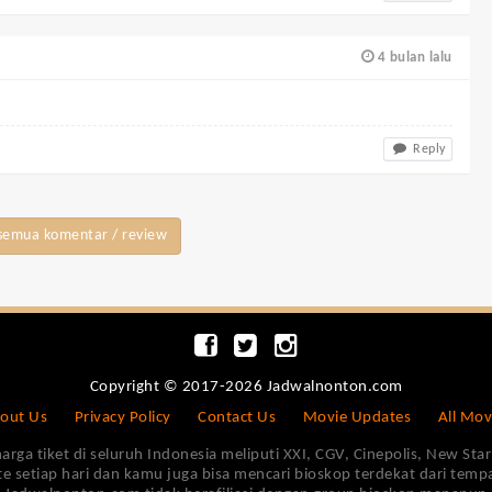
4 bulan lalu
Reply
semua komentar / review
Copyright © 2017-2026 Jadwalnonton.com
out Us
Privacy Policy
Contact Us
Movie Updates
All Mov
 tiket di seluruh Indonesia meliputi XXI, CGV, Cinepolis, New Star 
e setiap hari dan kamu juga bisa mencari bioskop terdekat dari tem