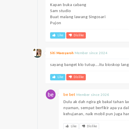
Kapan buka cabang
Sam studio
Buat malang lawang Singosari
Pujon
Like
Dislike
Member since 2024
Siti Maesyaroh
sayang banget klo tutup...itu bioskop lan
Like
Dislike
be bet
Member since 2026
Dulu ak dah ngira gk bakal tahan la
nyaman, sempat berfikir apa ya da
kehujanan, naik mobil pun juga ha
Like
Dislike