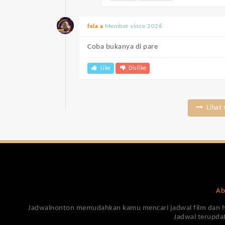
Member since 2026
fela a
Coba bukanya di pare
Like
Dislike
Lihat 
Ab
Jadwalnonton memudahkan kamu mencari jadwal film dan harga
Jadwal terupdat