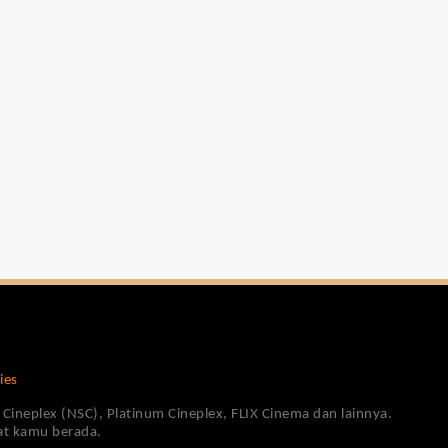
ies
Cineplex (NSC), Platinum Cineplex, FLIX Cinema dan lainnya.
pat kamu berada.