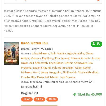
Jadwal bioskop Chandra Metro XXI Lampung
hari ini tanggal 07 Agustus
2026, film yang sedang tayang di bioskop Chandra Metro XXI Lampung
di antaranya Kado Untuk Ibu, Deep Water, Spider-Man: Brand New Day.
Harga tiket bioskop Chandra Metro XXI Lampung hari ini mulai Rp
45.000
Kado Untuk Ibu
SU
Drama, Family - 92 Menit
Actors :
Luisa Adreena
,
Emir Mahira
,
Agla Artalidia
,
Dimas
Aditya
,
Maizura
,
Rey Bong
,
Elsa Japasal
,
Mazaya Amania
,
Jordan
Omar
,
Arif Alfiansyah
,
Ence Bagus
,
Dennis Adhiswara
,
Dio
Pratama
,
Sadana Agung
,
Paloma Turangan
,
Adam Xavier
,
Maheera Yusuf
,
Vonny Anggraini
,
Siti Fauziah
,
Shafira Khadijah
,
Chacha Hits
,
Rama Jedi Master
,
Juju Mazaya
Jadwal film Kado Untuk Ibu di bioskop Chandra Metro XXI
Lampung hari ini
Regular 2D
Tiket Rp 45.000
12:45
14:35
18:30