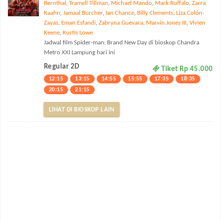
Bernthal
,
Tramell Tillman
,
Michael Mando
,
Mark Ruffalo
,
Zarra
Kaahn
,
Jamaal Burcher
,
Ian Chance
,
Billy Clements
,
Liza Colón-
Zayas
,
Eman Esfandi
,
Zabryna Guevara
,
Marvin Jones III
,
Vivien
Keene
,
Kurtis Lowe
Jadwal film Spider-man: Brand New Day di bioskop Chandra
Metro XXI Lampung hari ini
Regular 2D
Tiket Rp 45.000
12:15
13:15
14:55
15:55
17:35
18:35
20:15
21:15
LIHAT DI BIOSKOP LAIN