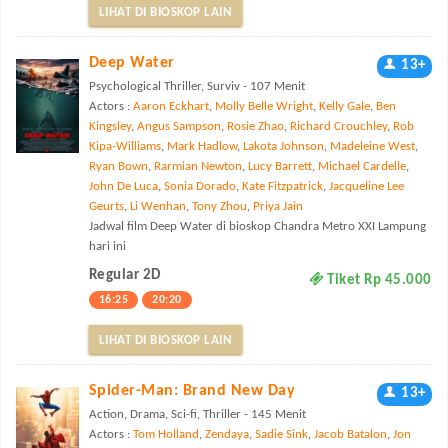
LIHAT DI BIOSKOP LAIN
Deep Water
13+
Psychological Thriller, Surviv - 107 Menit
Actors :
Aaron Eckhart
,
Molly Belle Wright
,
Kelly Gale
,
Ben
Kingsley
,
Angus Sampson
,
Rosie Zhao
,
Richard Crouchley
,
Rob
Kipa-Williams
,
Mark Hadlow
,
Lakota Johnson
,
Madeleine West
,
Ryan Bown
,
Rarmian Newton
,
Lucy Barrett
,
Michael Cardelle
,
John De Luca
,
Sonia Dorado
,
Kate Fitzpatrick
,
Jacqueline Lee
Geurts
,
Li Wenhan
,
Tony Zhou
,
Priya Jain
Jadwal film Deep Water di bioskop Chandra Metro XXI Lampung
hari ini
Regular 2D
Tiket Rp 45.000
16:25
20:20
LIHAT DI BIOSKOP LAIN
Spider-Man: Brand New Day
13+
Action, Drama, Sci-fi, Thriller - 145 Menit
Actors :
Tom Holland
,
Zendaya
,
Sadie Sink
,
Jacob Batalon
,
Jon