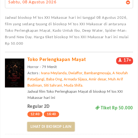
Sabtu, 08 Agustus 2026
Jadwal bioskop M`tos XXI Makassar
hari ini tanggal 08 Agustus 2026,
film yang sedang tayang di bioskop M`tos XXI Makassar di antaranya
Toko Perlengkapan Mayat, Kado Untuk Ibu, Deep Water, Spider-Man:
Brand New Day. Harga tiket bioskop M`tos XXI Makassar hari ini mulai
Rp 50.000
Toko Perlengkapan Mayat
17+
Horror - 79 Menit
Actors :
Ivana Meylanda
,
Dwiaffor
,
Bambangmosaja
,
A Noufah
Patadjangi
,
Baba Ong
,
Armada Sijaya
,
Amir desar
,
Muh Arif
Budiman
,
Siti Sahrani
,
Muda Shifa.
Jadwal film Toko Perlengkapan Mayat di bioskop M`tos XXI
Makassar hari ini
Regular 2D
Tiket Rp 50.000
12:40
16:40
LIHAT DI BIOSKOP LAIN