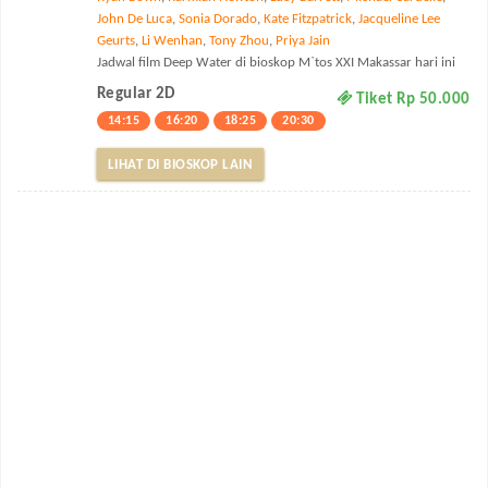
John De Luca
,
Sonia Dorado
,
Kate Fitzpatrick
,
Jacqueline Lee
Geurts
,
Li Wenhan
,
Tony Zhou
,
Priya Jain
Jadwal film Deep Water di bioskop M`tos XXI Makassar hari ini
Regular 2D
Tiket Rp 50.000
14:15
16:20
18:25
20:30
LIHAT DI BIOSKOP LAIN