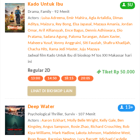
Kado Untuk Ibu
SU
Drama, Family - 92 Menit
Actors :
Luisa Adreena
,
Emir Mahira
,
Agla Artalidia
,
Dimas
Aditya
,
Maizura
,
Rey Bong
,
Elsa Japasal
,
Mazaya Amania
,
Jordan
Omar
,
Arif Alfiansyah
,
Ence Bagus
,
Dennis Adhiswara
,
Dio
Pratama
,
Sadana Agung
,
Paloma Turangan
,
Adam Xavier
,
Maheera Yusuf
,
Vonny Anggraini
,
Siti Fauziah
,
Shafira Khadijah
,
Chacha Hits
,
Rama Jedi Master
,
Juju Mazaya
Jadwal film Kado Untuk Ibu di bioskop M`tos XXI Makassar hari
ini
Regular 2D
Tiket Rp 50.000
13:00
14:50
18:15
20:05
LIHAT DI BIOSKOP LAIN
Deep Water
13+
Psychological Thriller, Surviv - 107 Menit
Actors :
Aaron Eckhart
,
Molly Belle Wright
,
Kelly Gale
,
Ben
Kingsley
,
Angus Sampson
,
Rosie Zhao
,
Richard Crouchley
,
Rob
Kipa-Williams
,
Mark Hadlow
,
Lakota Johnson
,
Madeleine West
,
Ryan Bown
,
Rarmian Newton
,
Lucy Barrett
,
Michael Cardelle
,