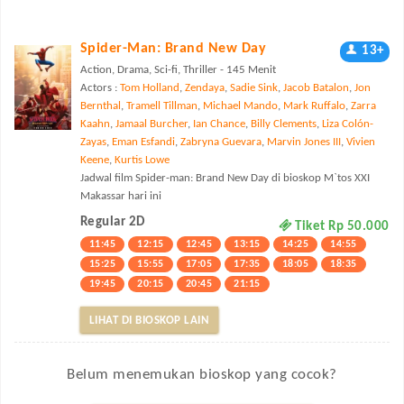
Spider-Man: Brand New Day
13+
Action, Drama, Sci-fi, Thriller - 145 Menit
Actors :
Tom Holland
,
Zendaya
,
Sadie Sink
,
Jacob Batalon
,
Jon
Bernthal
,
Tramell Tillman
,
Michael Mando
,
Mark Ruffalo
,
Zarra
Kaahn
,
Jamaal Burcher
,
Ian Chance
,
Billy Clements
,
Liza Colón-
Zayas
,
Eman Esfandi
,
Zabryna Guevara
,
Marvin Jones III
,
Vivien
Keene
,
Kurtis Lowe
Jadwal film Spider-man: Brand New Day di bioskop M`tos XXI
Makassar hari ini
Regular 2D
Tiket Rp 50.000
11:45
12:15
12:45
13:15
14:25
14:55
15:25
15:55
17:05
17:35
18:05
18:35
19:45
20:15
20:45
21:15
LIHAT DI BIOSKOP LAIN
Belum menemukan bioskop yang cocok?