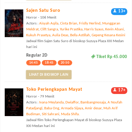
Sajen Satu Suro
13+
Horror - 106 Menit
Actors :
Aisyah Aqila
,
Cinta Brian
,
Frislly Herlind
,
Munggaran
Meldrat
,
Clift Sangra
,
Yurike Prastika
,
Harris Syaus
,
Kevin Abani
,
Kukuh Prasetya
,
Aulia Deas
,
Bella Astillah
,
Gepeng Kesana Kesini
Jadwal film Sajen Satu Suro di bioskop Suzuya Plaza XXI Medan
hari ini
Regular 2D
Tiket Rp 45.000
14:45
18:45
20:50
LIHAT DI BIOSKOP LAIN
Toko Perlengkapan Mayat
17+
Horror - 79 Menit
Actors :
Ivana Meylanda
,
Dwiaffor
,
Bambangmosaja
,
A Noufah
Patadjangi
,
Baba Ong
,
Armada Sijaya
,
Amir desar
,
Muh Arif
Budiman
,
Siti Sahrani
,
Muda Shifa.
Jadwal film Toko Perlengkapan Mayat di bioskop Suzuya Plaza
XXI Medan hari ini