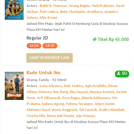
Actors :
Bukie B. Mansyur
,
Unang Bagito
,
Hadi Prabowo
,
Sarah
Sechan
,
Putri Leticia
,
Beby Christanto
,
Aradhana
,
Axandro
Juliano
,
Alby Ersani.
Jadwal film Maju: Jejak Pahit Si Kembang Gula di bioskop Suzuya
Plaza XXI Medan hari ini
Regular 2D
Tiket Rp 45.000
12:50
16:50
LIHAT DI BIOSKOP LAIN
Kado Untuk Ibu
SU
Drama, Family - 92 Menit
Actors :
Luisa Adreena
,
Emir Mahira
,
Agla Artalidia
,
Dimas
Aditya
,
Maizura
,
Rey Bong
,
Elsa Japasal
,
Mazaya Amania
,
Jordan
Omar
,
Arif Alfiansyah
,
Ence Bagus
,
Dennis Adhiswara
,
Dio
Pratama
,
Sadana Agung
,
Paloma Turangan
,
Adam Xavier
,
Maheera Yusuf
,
Vonny Anggraini
,
Siti Fauziah
,
Shafira Khadijah
,
Chacha Hits
,
Rama Jedi Master
,
Juju Mazaya
Jadwal film Kado Untuk Ibu di bioskop Suzuya Plaza XXI Medan
hari ini