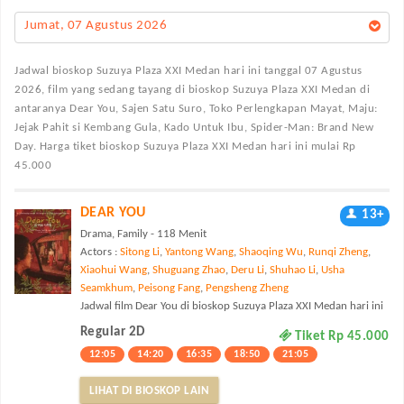
Jumat, 07 Agustus 2026
Jadwal bioskop Suzuya Plaza XXI Medan
hari ini tanggal 07 Agustus
2026, film yang sedang tayang di bioskop Suzuya Plaza XXI Medan di
antaranya Dear You, Sajen Satu Suro, Toko Perlengkapan Mayat, Maju:
Jejak Pahit si Kembang Gula, Kado Untuk Ibu, Spider-Man: Brand New
Day. Harga tiket bioskop Suzuya Plaza XXI Medan hari ini mulai Rp
45.000
DEAR YOU
13+
Drama, Family - 118 Menit
Actors :
Sitong Li
,
Yantong Wang
,
Shaoqing Wu
,
Runqi Zheng
,
Xiaohui Wang
,
Shuguang Zhao
,
Deru Li
,
Shuhao Li
,
Usha
Seamkhum
,
Peisong Fang
,
Pengsheng Zheng
Jadwal film Dear You di bioskop Suzuya Plaza XXI Medan hari ini
Regular 2D
Tiket Rp 45.000
12:05
14:20
16:35
18:50
21:05
LIHAT DI BIOSKOP LAIN