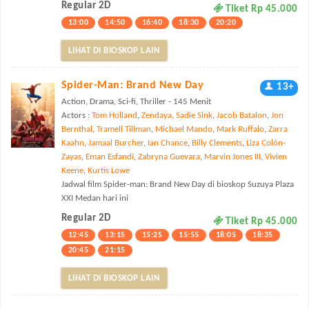
Regular 2D
Tiket Rp 45.000
13:00
14:50
16:40
18:30
20:20
LIHAT DI BIOSKOP LAIN
Spider-Man: Brand New Day
13+
Action, Drama, Sci-fi, Thriller - 145 Menit
Actors :
Tom Holland
,
Zendaya
,
Sadie Sink
,
Jacob Batalon
,
Jon
Bernthal
,
Tramell Tillman
,
Michael Mando
,
Mark Ruffalo
,
Zarra
Kaahn
,
Jamaal Burcher
,
Ian Chance
,
Billy Clements
,
Liza Colón-
Zayas
,
Eman Esfandi
,
Zabryna Guevara
,
Marvin Jones III
,
Vivien
Keene
,
Kurtis Lowe
Jadwal film Spider-man: Brand New Day di bioskop Suzuya Plaza
XXI Medan hari ini
Regular 2D
Tiket Rp 45.000
12:45
13:15
15:25
15:55
18:05
18:35
20:45
21:15
LIHAT DI BIOSKOP LAIN