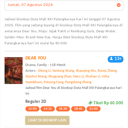
Jumat, 07 Agustus 2026
Jadwal bioskop Duta Mall XXI Palangkaraya
hari ini tanggal 07 Agustus
2026, film yang sedang tayang di bioskop Duta Mall XXI Palangkaraya di
antaranya Dear You, Maju: Jejak Pahit si Kembang Gula, Deep Water,
Spider-Man: Brand New Day. Harga tiket bioskop Duta Mall XXI
Palangkaraya hari ini mulai Rp 60.000
DEAR YOU
13+
Drama, Family - 118 Menit
Actors :
Sitong Li
,
Yantong Wang
,
Shaoqing Wu
,
Runqi Zheng
,
Xiaohui Wang
,
Shuguang Zhao
,
Deru Li
,
Shuhao Li
,
Usha
Seamkhum
,
Peisong Fang
,
Pengsheng Zheng
Jadwal film Dear You di bioskop Duta Mall XXI Palangkaraya hari
ini
Reguler 2D
Tiket Rp 60.000
12:00
14:15
16:30
18:45
21:00
LIHAT DI BIOSKOP LAIN