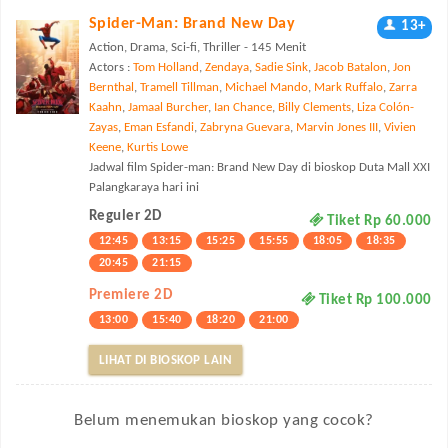
Spider-Man: Brand New Day
13+
Action, Drama, Sci-fi, Thriller - 145 Menit
Actors :
Tom Holland
,
Zendaya
,
Sadie Sink
,
Jacob Batalon
,
Jon
Bernthal
,
Tramell Tillman
,
Michael Mando
,
Mark Ruffalo
,
Zarra
Kaahn
,
Jamaal Burcher
,
Ian Chance
,
Billy Clements
,
Liza Colón-
Zayas
,
Eman Esfandi
,
Zabryna Guevara
,
Marvin Jones III
,
Vivien
Keene
,
Kurtis Lowe
Jadwal film Spider-man: Brand New Day di bioskop Duta Mall XXI
Palangkaraya hari ini
Reguler 2D
Tiket Rp 60.000
12:45
13:15
15:25
15:55
18:05
18:35
20:45
21:15
Premiere 2D
Tiket Rp 100.000
13:00
15:40
18:20
21:00
LIHAT DI BIOSKOP LAIN
Belum menemukan bioskop yang cocok?