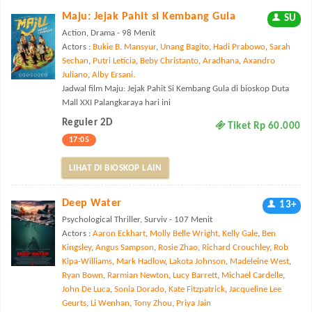
Maju: Jejak Pahit si Kembang Gula
SU
Action, Drama - 98 Menit
Actors :
Bukie B. Mansyur
,
Unang Bagito
,
Hadi Prabowo
,
Sarah
Sechan
,
Putri Leticia
,
Beby Christanto
,
Aradhana
,
Axandro
Juliano
,
Alby Ersani.
Jadwal film Maju: Jejak Pahit Si Kembang Gula di bioskop Duta
Mall XXI Palangkaraya hari ini
Reguler 2D
Tiket Rp 60.000
17:05
LIHAT DI BIOSKOP LAIN
Deep Water
13+
Psychological Thriller, Surviv - 107 Menit
Actors :
Aaron Eckhart
,
Molly Belle Wright
,
Kelly Gale
,
Ben
Kingsley
,
Angus Sampson
,
Rosie Zhao
,
Richard Crouchley
,
Rob
Kipa-Williams
,
Mark Hadlow
,
Lakota Johnson
,
Madeleine West
,
Ryan Bown
,
Rarmian Newton
,
Lucy Barrett
,
Michael Cardelle
,
John De Luca
,
Sonia Dorado
,
Kate Fitzpatrick
,
Jacqueline Lee
Geurts
,
Li Wenhan
,
Tony Zhou
,
Priya Jain