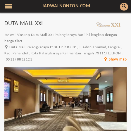
JADWALNONTON.COM
DUTA MALL XXI
Jadwal Bioskop Duta Mall XXI Palangkaraya hari ini lengkap dengan
harga tiket
Duta Mall Palangkaraya Lt.3F Unit B-001,Jl. Adonis Samad, Langkai,
Kec. Pahandut, Kota Palangkaraya,Kalimantan Tengah 73111TELEPON :
(0511) 8832121
Show map