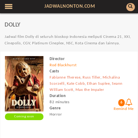
JADWALNONTON.COM
DOLLY
Jadwal film Dolly di seluruh bioskop Indonesia meliputi Cinema 21, XXI,
Cinepolis, CGV, Platinum Cineplex, NSC, Kota Cinema dan lainnya.
Director
Rod Blackhurst
Casts
Fabianne Therese
,
Russ Tiller
,
Michalina
Scorzelli
,
Kate Cobb
,
Ethan Suplee
,
Seann
William Scott
,
Max the Impaler
Duration
82 minutes
6
Genre
Remind Me
Horror
Coming soon