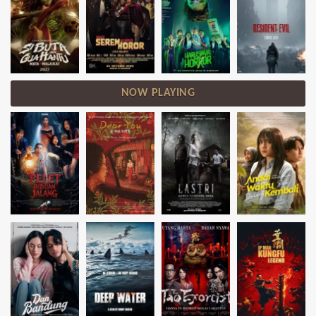
NOW PLAYING