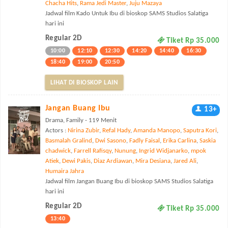
Chacha Hits
,
Rama Jedi Master
,
Juju Mazaya
Jadwal film Kado Untuk Ibu di bioskop SAMS Studios Salatiga
hari ini
Regular 2D
Tiket Rp 35.000
10:00
12:10
12:30
14:20
14:40
16:30
18:40
19:00
20:50
LIHAT DI BIOSKOP LAIN
Jangan Buang Ibu
13+
Drama, Family - 119 Menit
Actors :
Nirina Zubir
,
Refal Hady
,
Amanda Manopo
,
Saputra Kori
,
Basmalah Gralind
,
Dwi Sasono
,
Fadly Faisal
,
Erika Carlina
,
Saskia
chadwick
,
Farrell Rafisqy
,
Nunung
,
Ingrid Widjanarko
,
mpok
Atiek
,
Dewi Pakis
,
Diaz Ardiawan
,
Mira Desiana
,
Jared Ali
,
Humaira Jahra
Jadwal film Jangan Buang Ibu di bioskop SAMS Studios Salatiga
hari ini
Regular 2D
Tiket Rp 35.000
13:40