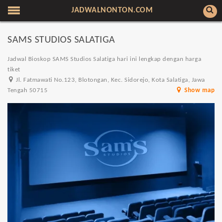
JADWALNONTON.COM
SAMS STUDIOS SALATIGA
Jadwal Bioskop SAMS Studios Salatiga hari ini lengkap dengan harga
tiket
Jl. Fatmawati No.123, Blotongan, Kec. Sidorejo, Kota Salatiga, Jawa
Tengah 50715
Show map