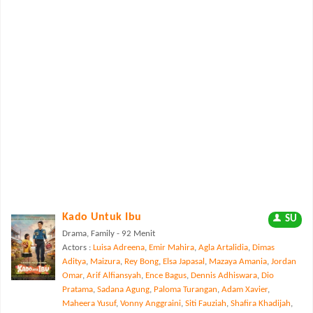
Kado Untuk Ibu
SU
Drama, Family - 92 Menit
Actors :
Luisa Adreena
,
Emir Mahira
,
Agla Artalidia
,
Dimas
Aditya
,
Maizura
,
Rey Bong
,
Elsa Japasal
,
Mazaya Amania
,
Jordan
Omar
,
Arif Alfiansyah
,
Ence Bagus
,
Dennis Adhiswara
,
Dio
Pratama
,
Sadana Agung
,
Paloma Turangan
,
Adam Xavier
,
Maheera Yusuf
,
Vonny Anggraini
,
Siti Fauziah
,
Shafira Khadijah
,