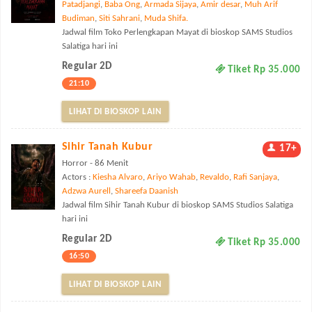
Patadjangi
,
Baba Ong
,
Armada Sijaya
,
Amir desar
,
Muh Arif
Budiman
,
Siti Sahrani
,
Muda Shifa.
Jadwal film Toko Perlengkapan Mayat di bioskop SAMS Studios
Salatiga hari ini
Regular 2D
Tiket Rp 35.000
21:10
LIHAT DI BIOSKOP LAIN
Sihir Tanah Kubur
17+
Horror - 86 Menit
Actors :
Kiesha Alvaro
,
Ariyo Wahab
,
Revaldo
,
Rafi Sanjaya
,
Adzwa Aurell
,
Shareefa Daanish
Jadwal film Sihir Tanah Kubur di bioskop SAMS Studios Salatiga
hari ini
Regular 2D
Tiket Rp 35.000
16:50
LIHAT DI BIOSKOP LAIN