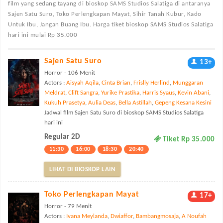
film yang sedang tayang di bioskop SAMS Studios Salatiga di antaranya
Sajen Satu Suro, Toko Perlengkapan Mayat, Sihir Tanah Kubur, Kado
Untuk Ibu, Jangan Buang Ibu. Harga tiket bioskop SAMS Studios Salatiga
hari ini mulai Rp 35.000
Sajen Satu Suro
13+
Horror - 106 Menit
Actors :
Aisyah Aqila
,
Cinta Brian
,
Frislly Herlind
,
Munggaran
Meldrat
,
Clift Sangra
,
Yurike Prastika
,
Harris Syaus
,
Kevin Abani
,
Kukuh Prasetya
,
Aulia Deas
,
Bella Astillah
,
Gepeng Kesana Kesini
Jadwal film Sajen Satu Suro di bioskop SAMS Studios Salatiga
hari ini
Regular 2D
Tiket Rp 35.000
11:30
16:00
18:30
20:40
LIHAT DI BIOSKOP LAIN
Toko Perlengkapan Mayat
17+
Horror - 79 Menit
Actors :
Ivana Meylanda
,
Dwiaffor
,
Bambangmosaja
,
A Noufah