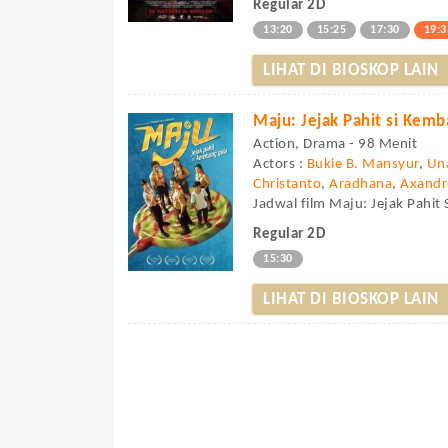
Regular 2D
13:20
15:25
17:30
19:3
LIHAT DI BIOSKOP LAIN
Maju: Jejak Pahit si Kem
Action, Drama - 98 Menit
Actors :
Bukie B. Mansyur
,
Un
Christanto
,
Aradhana
,
Axandr
Jadwal film Maju: Jejak Pahit
Regular 2D
15:30
LIHAT DI BIOSKOP LAIN