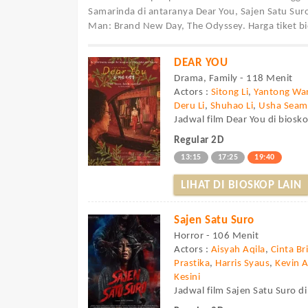
Samarinda di antaranya Dear You, Sajen Satu Suro
Man: Brand New Day, The Odyssey. Harga tiket bi
DEAR YOU
Drama, Family - 118 Menit
Actors :
Sitong Li
,
Yantong Wa
Deru Li
,
Shuhao Li
,
Usha Sea
Jadwal film Dear You di biosko
Regular 2D
13:15
17:25
19:40
LIHAT DI BIOSKOP LAIN
Sajen Satu Suro
Horror - 106 Menit
Actors :
Aisyah Aqila
,
Cinta Br
Prastika
,
Harris Syaus
,
Kevin 
Kesini
Jadwal film Sajen Satu Suro di