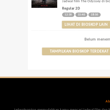
Jadwal film The Odyssey di bi
Regular 2D
12:30
15:40
18:50
LIHAT DI BIOSKOP LAIN
Belum menemu
TAMPILKAN BIOSKOP TERDEKAT
Ab
Jadwalnonton memudahkan kamu mencari jadwal film dan harga