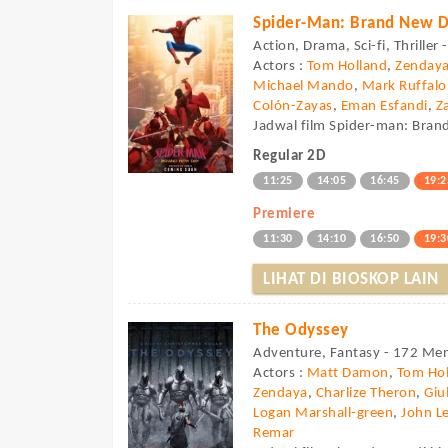
Spider-Man: Brand New 
Action, Drama, Sci-fi, Thriller
Actors :
Tom Holland
,
Zenday
Michael Mando
,
Mark Ruffalo
Colón-Zayas
,
Eman Esfandi
,
Z
Jadwal film Spider-man: Brand
Regular 2D
11:25
14:05
16:45
19:2
Premiere
11:30
14:10
16:50
19:3
LIHAT DI BIOSKOP LAIN
The Odyssey
Adventure, Fantasy - 172 Men
Actors :
Matt Damon
,
Tom Hol
Zendaya
,
Charlize Theron
,
Giu
Logan Marshall-green
,
John L
Remar