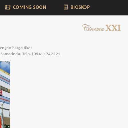
COMING SOON
BIOSKOP
engan harga tiket
1. Samarinda. Telp. (0541) 742221