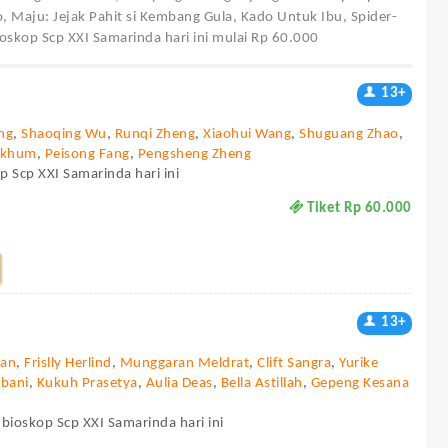
, Maju: Jejak Pahit si Kembang Gula, Kado Untuk Ibu, Spider-
oskop Scp XXI Samarinda hari ini mulai Rp 60.000
13+
ng
,
Shaoqing Wu
,
Runqi Zheng
,
Xiaohui Wang
,
Shuguang Zhao
,
mkhum
,
Peisong Fang
,
Pengsheng Zheng
p Scp XXI Samarinda hari ini
Tiket Rp 60.000
13+
ian
,
Frislly Herlind
,
Munggaran Meldrat
,
Clift Sangra
,
Yurike
Abani
,
Kukuh Prasetya
,
Aulia Deas
,
Bella Astillah
,
Gepeng Kesana
 bioskop Scp XXI Samarinda hari ini