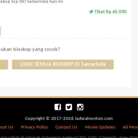
oskop Scp XXI Samarinda hari ini
Tiket Rp 60.000
kan bioskop yang cocok?
LIHAT SEMUA BIOSKOP DI Samarinda
Copyright © 2017-2026 Jadwalnonton.com
out Us
Privacy Policy
Contact Us
Movie Updates
All Mov
 tiket di seluruh Indonesia meliputi XXI, CGV, Cinepolis, New Star 