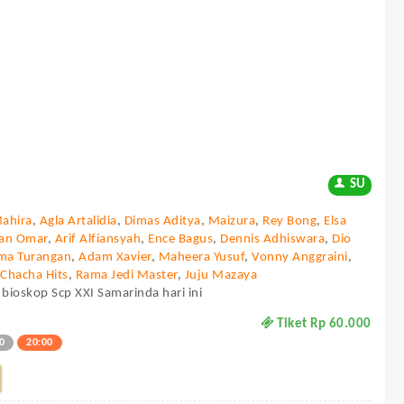
SU
Mahira
,
Agla Artalidia
,
Dimas Aditya
,
Maizura
,
Rey Bong
,
Elsa
dan Omar
,
Arif Alfiansyah
,
Ence Bagus
,
Dennis Adhiswara
,
Dio
ma Turangan
,
Adam Xavier
,
Maheera Yusuf
,
Vonny Anggraini
,
,
Chacha Hits
,
Rama Jedi Master
,
Juju Mazaya
 bioskop Scp XXI Samarinda hari ini
Tiket Rp 60.000
0
20:00