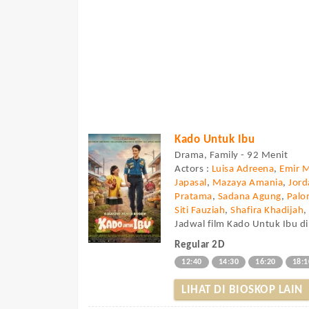
Kado Untuk Ibu
Drama, Family - 92 Menit
Actors :
Luisa Adreena
,
Emir 
Japasal
,
Mazaya Amania
,
Jor
Pratama
,
Sadana Agung
,
Palo
Siti Fauziah
,
Shafira Khadijah
Jadwal film Kado Untuk Ibu di
Regular 2D
12:40
14:30
16:20
18:1
LIHAT DI BIOSKOP LAIN