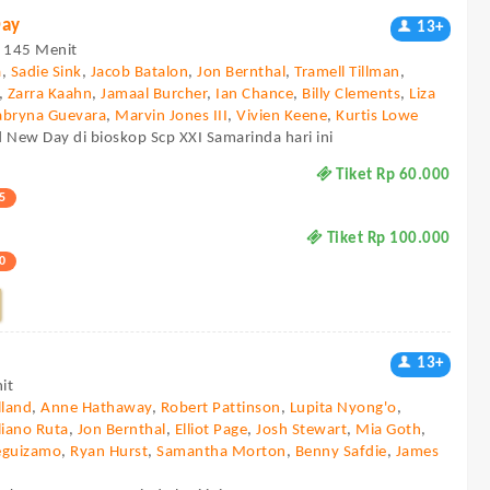
Day
13+
 - 145 Menit
a
,
Sadie Sink
,
Jacob Batalon
,
Jon Bernthal
,
Tramell Tillman
,
,
Zarra Kaahn
,
Jamaal Burcher
,
Ian Chance
,
Billy Clements
,
Liza
abryna Guevara
,
Marvin Jones III
,
Vivien Keene
,
Kurtis Lowe
 New Day di bioskop Scp XXI Samarinda hari ini
Tiket Rp 60.000
5
Tiket Rp 100.000
0
13+
it
land
,
Anne Hathaway
,
Robert Pattinson
,
Lupita Nyong'o
,
liano Ruta
,
Jon Bernthal
,
Elliot Page
,
Josh Stewart
,
Mia Goth
,
eguizamo
,
Ryan Hurst
,
Samantha Morton
,
Benny Safdie
,
James