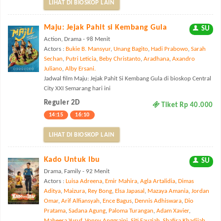
LIHAT DI BIOSKOP LAIN
Maju: Jejak Pahit si Kembang Gula
SU
Action, Drama - 98 Menit
Actors :
Bukie B. Mansyur
,
Unang Bagito
,
Hadi Prabowo
,
Sarah
Sechan
,
Putri Leticia
,
Beby Christanto
,
Aradhana
,
Axandro
Juliano
,
Alby Ersani.
Jadwal film Maju: Jejak Pahit Si Kembang Gula di bioskop Central
City XXI Semarang hari ini
Reguler 2D
Tiket Rp 40.000
14:15
16:10
LIHAT DI BIOSKOP LAIN
Kado Untuk Ibu
SU
Drama, Family - 92 Menit
Actors :
Luisa Adreena
,
Emir Mahira
,
Agla Artalidia
,
Dimas
Aditya
,
Maizura
,
Rey Bong
,
Elsa Japasal
,
Mazaya Amania
,
Jordan
Omar
,
Arif Alfiansyah
,
Ence Bagus
,
Dennis Adhiswara
,
Dio
Pratama
,
Sadana Agung
,
Paloma Turangan
,
Adam Xavier
,
Maheera Yusuf
,
Vonny Anggraini
,
Siti Fauziah
,
Shafira Khadijah
,