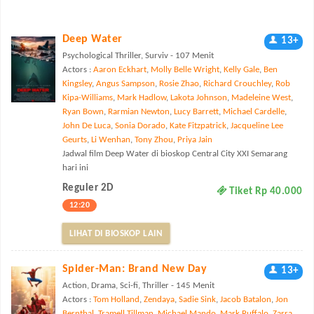
Deep Water
13+
Psychological Thriller, Surviv - 107 Menit
Actors :
Aaron Eckhart
,
Molly Belle Wright
,
Kelly Gale
,
Ben
Kingsley
,
Angus Sampson
,
Rosie Zhao
,
Richard Crouchley
,
Rob
Kipa-Williams
,
Mark Hadlow
,
Lakota Johnson
,
Madeleine West
,
Ryan Bown
,
Rarmian Newton
,
Lucy Barrett
,
Michael Cardelle
,
John De Luca
,
Sonia Dorado
,
Kate Fitzpatrick
,
Jacqueline Lee
Geurts
,
Li Wenhan
,
Tony Zhou
,
Priya Jain
Jadwal film Deep Water di bioskop Central City XXI Semarang
hari ini
Reguler 2D
Tiket Rp 40.000
12:20
LIHAT DI BIOSKOP LAIN
Spider-Man: Brand New Day
13+
Action, Drama, Sci-fi, Thriller - 145 Menit
Actors :
Tom Holland
,
Zendaya
,
Sadie Sink
,
Jacob Batalon
,
Jon
Bernthal
,
Tramell Tillman
,
Michael Mando
,
Mark Ruffalo
,
Zarra