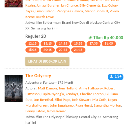
Kaahn
,
Jamaal Burcher
,
Ian Chance
,
Billy Clements
,
Liza Colón-
Zayas
,
Eman Esfandi
,
Zabryna Guevara
,
Marvin Jones III
,
Vivien
Keene
,
Kurtis Lowe
Jadwal film Spider-man: Brand New Day di bioskop Central City
XXI Semarang hari ini
Reguler 2D
Tiket Rp 40.000
12:15
13:15
14:55
15:55
17:35
18:05
18:35
20:15
20:45
21:15
LIHAT DI BIOSKOP LAIN
The Odyssey
13+
Adventure, Fantasy - 172 Menit
Actors :
Matt Damon
,
Tom Holland
,
Anne Hathaway
,
Robert
Pattinson
,
Lupita Nyong'o
,
Zendaya
,
Charlize Theron
,
Giuliano
Ruta
,
Jon Bernthal
,
Elliot Page
,
Josh Stewart
,
Mia Goth
,
Logan
Marshall-green
,
John Leguizamo
,
Ryan Hurst
,
Samantha Morton
,
Benny Safdie
,
James Remar
Jadwal film The Odyssey di bioskop Central City XXI Semarang
hari ini