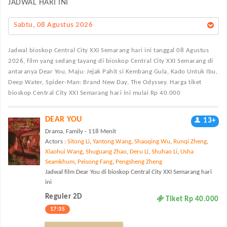
JADWAL HARI INI
Sabtu, 08 Agustus 2026
Jadwal bioskop Central City XXI Semarang
hari ini tanggal 08 Agustus
2026, film yang sedang tayang di bioskop Central City XXI Semarang di
antaranya Dear You, Maju: Jejak Pahit si Kembang Gula, Kado Untuk Ibu,
Deep Water, Spider-Man: Brand New Day, The Odyssey. Harga tiket
bioskop Central City XXI Semarang hari ini mulai Rp 40.000
DEAR YOU
13+
Drama, Family - 118 Menit
Actors :
Sitong Li
,
Yantong Wang
,
Shaoqing Wu
,
Runqi Zheng
,
Xiaohui Wang
,
Shuguang Zhao
,
Deru Li
,
Shuhao Li
,
Usha
Seamkhum
,
Peisong Fang
,
Pengsheng Zheng
Jadwal film Dear You di bioskop Central City XXI Semarang hari
ini
Reguler 2D
Tiket Rp 40.000
17:35