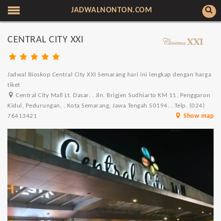
JADWALNONTON.COM
CENTRAL CITY XXI
Jadwal Bioskop Central City XXI Semarang hari ini lengkap dengan harga
tiket
Central City Mall Lt. Dasar. . Jln. Brigjen Sudhiarto KM 11. Penggaron
Kidul, Pedurungan, . Kota Semarang, Jawa Tengah 50194. . Telp. (024)
76413421
Show map