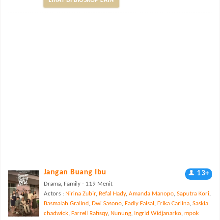
LIHAT DI BIOSKOP LAIN
Jangan Buang Ibu
13+
Drama, Family - 119 Menit
Actors :
Nirina Zubir
,
Refal Hady
,
Amanda Manopo
,
Saputra Kori
,
Basmalah Gralind
,
Dwi Sasono
,
Fadly Faisal
,
Erika Carlina
,
Saskia
chadwick
,
Farrell Rafisqy
,
Nunung
,
Ingrid Widjanarko
,
mpok