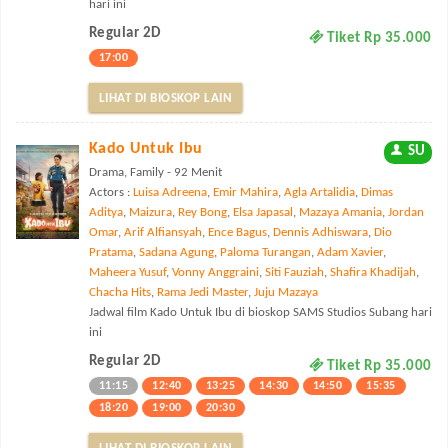
hari ini
Regular 2D
Tiket Rp 35.000
17:00
LIHAT DI BIOSKOP LAIN
Kado Untuk Ibu
SU
Drama, Family - 92 Menit
Actors :
Luisa Adreena
,
Emir Mahira
,
Agla Artalidia
,
Dimas
Aditya
,
Maizura
,
Rey Bong
,
Elsa Japasal
,
Mazaya Amania
,
Jordan
Omar
,
Arif Alfiansyah
,
Ence Bagus
,
Dennis Adhiswara
,
Dio
Pratama
,
Sadana Agung
,
Paloma Turangan
,
Adam Xavier
,
Maheera Yusuf
,
Vonny Anggraini
,
Siti Fauziah
,
Shafira Khadijah
,
Chacha Hits
,
Rama Jedi Master
,
Juju Mazaya
Jadwal film Kado Untuk Ibu di bioskop SAMS Studios Subang hari
ini
Regular 2D
Tiket Rp 35.000
11:15
12:40
13:25
14:30
14:50
15:35
18:20
19:00
20:30