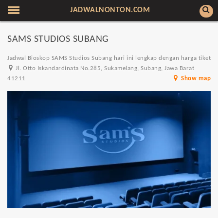
JADWALNONTON.COM
SAMS STUDIOS SUBANG
Jadwal Bioskop SAMS Studios Subang hari ini lengkap dengan harga tiket
Jl. Otto Iskandardinata No.285, Sukamelang, Subang, Jawa Barat
41211
Show map