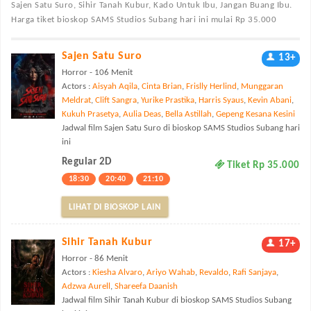
Sajen Satu Suro, Sihir Tanah Kubur, Kado Untuk Ibu, Jangan Buang Ibu.
Harga tiket bioskop SAMS Studios Subang hari ini mulai Rp 35.000
Sajen Satu Suro
13+
Horror - 106 Menit
Actors :
Aisyah Aqila
,
Cinta Brian
,
Frislly Herlind
,
Munggaran
Meldrat
,
Clift Sangra
,
Yurike Prastika
,
Harris Syaus
,
Kevin Abani
,
Kukuh Prasetya
,
Aulia Deas
,
Bella Astillah
,
Gepeng Kesana Kesini
Jadwal film Sajen Satu Suro di bioskop SAMS Studios Subang hari
ini
Regular 2D
Tiket Rp 35.000
18:30
20:40
21:10
LIHAT DI BIOSKOP LAIN
Sihir Tanah Kubur
17+
Horror - 86 Menit
Actors :
Kiesha Alvaro
,
Ariyo Wahab
,
Revaldo
,
Rafi Sanjaya
,
Adzwa Aurell
,
Shareefa Daanish
Jadwal film Sihir Tanah Kubur di bioskop SAMS Studios Subang