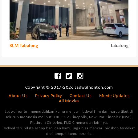
KCM Tabalong
Tabalong
Copyright © 2017-2026 Jadwalnonton.com
About Us
Privacy Policy
Contact Us
Movie Updates
All Movies
Jadwalnonton memudahkan kamu mencari jadwal film dan harga tiket di
seluruh Indonesia meliputi XXI, CGV, Cinepolis, New Star Cineplex (NSC),
Platinum Cineplex, FLIX Cinema dan lainnya.
Jadwal terupdate setiap hari dan kamu juga bisa mencari bioskop terdekat
dari tempat kamu berada.