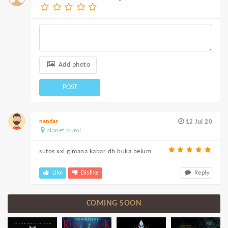
Add photo
POST
nandar
12 Jul 20
planet bumi
sutos xxi gimana kabar dh buka belum
Like
Dislike
Reply
COMING SOON