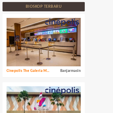
BIOSKOP TERBARU
Cinepolis The Galeria Mall
Banjarmasin