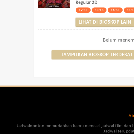
Regular 2D
12:15
13:15
14:55
15:5
LIHAT DI BIOSKOP LAIN
Belum menemu
TAMPILKAN BIOSKOP TERDEKAT
Ab
Jadwalnonton memudahkan kamu mencari jadwal film dan harga
Jadwal terupdat