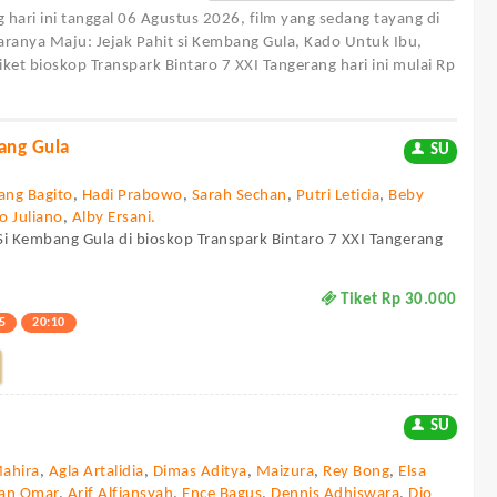
g
hari ini tanggal 06 Agustus 2026, film yang sedang tayang di
taranya Maju: Jejak Pahit si Kembang Gula, Kado Untuk Ibu,
et bioskop Transpark Bintaro 7 XXI Tangerang hari ini mulai Rp
bang Gula
SU
ang Bagito
,
Hadi Prabowo
,
Sarah Sechan
,
Putri Leticia
,
Beby
o Juliano
,
Alby Ersani.
 Si Kembang Gula di bioskop Transpark Bintaro 7 XXI Tangerang
Tiket Rp 30.000
5
20:10
SU
Mahira
,
Agla Artalidia
,
Dimas Aditya
,
Maizura
,
Rey Bong
,
Elsa
dan Omar
,
Arif Alfiansyah
,
Ence Bagus
,
Dennis Adhiswara
,
Dio