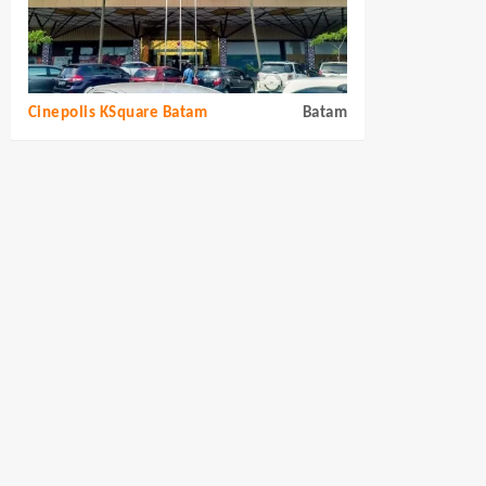
Cinepolis KSquare Batam
Batam