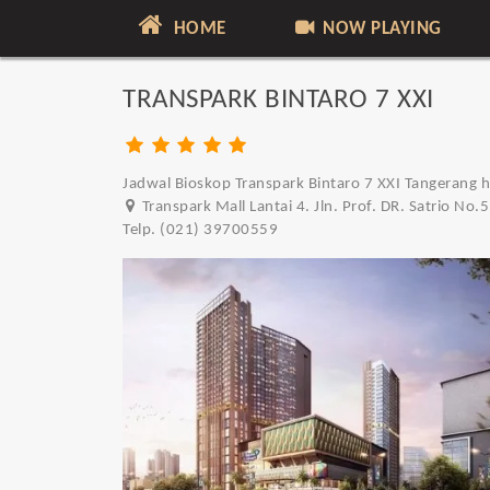
HOME
NOW PLAYING
TRANSPARK BINTARO 7 XXI
Jadwal Bioskop Transpark Bintaro 7 XXI Tangerang ha
Transpark Mall Lantai 4. Jln. Prof. DR. Satrio No
Telp. (021) 39700559