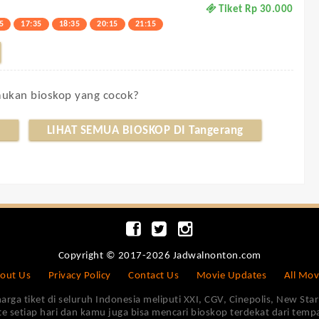
Tiket Rp 30.000
5
17:35
18:35
20:15
21:15
kan bioskop yang cocok?
LIHAT SEMUA BIOSKOP DI Tangerang
Copyright © 2017-2026 Jadwalnonton.com
out Us
Privacy Policy
Contact Us
Movie Updates
All Mov
 tiket di seluruh Indonesia meliputi XXI, CGV, Cinepolis, New Star 
e setiap hari dan kamu juga bisa mencari bioskop terdekat dari tem