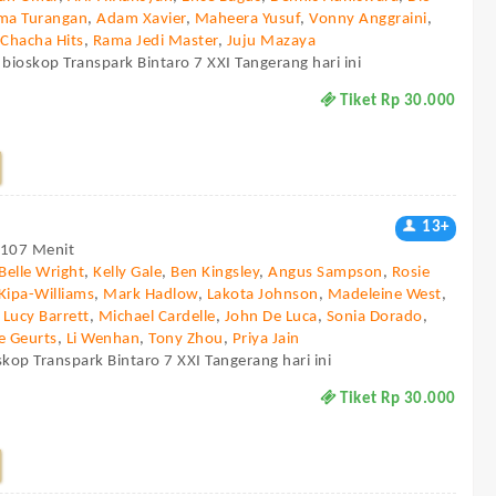
ma Turangan
,
Adam Xavier
,
Maheera Yusuf
,
Vonny Anggraini
,
,
Chacha Hits
,
Rama Jedi Master
,
Juju Mazaya
 bioskop Transpark Bintaro 7 XXI Tangerang hari ini
Tiket Rp 30.000
13+
- 107 Menit
Belle Wright
,
Kelly Gale
,
Ben Kingsley
,
Angus Sampson
,
Rosie
Kipa-Williams
,
Mark Hadlow
,
Lakota Johnson
,
Madeleine West
,
,
Lucy Barrett
,
Michael Cardelle
,
John De Luca
,
Sonia Dorado
,
e Geurts
,
Li Wenhan
,
Tony Zhou
,
Priya Jain
skop Transpark Bintaro 7 XXI Tangerang hari ini
Tiket Rp 30.000