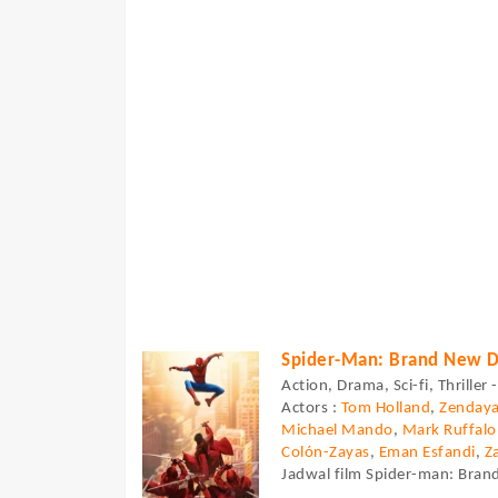
Spider-Man: Brand New 
Action, Drama, Sci-fi, Thriller
Actors :
Tom Holland
,
Zenday
Michael Mando
,
Mark Ruffalo
Colón-Zayas
,
Eman Esfandi
,
Z
Jadwal film Spider-man: Brand