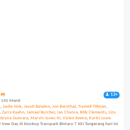
Day
13+
 - 145 Menit
a
,
Sadie Sink
,
Jacob Batalon
,
Jon Bernthal
,
Tramell Tillman
,
,
Zarra Kaahn
,
Jamaal Burcher
,
Ian Chance
,
Billy Clements
,
Liza
abryna Guevara
,
Marvin Jones III
,
Vivien Keene
,
Kurtis Lowe
 New Day di bioskop Transpark Bintaro 7 XXI Tangerang hari ini