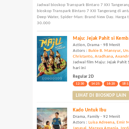
Jadwal bioskop Transpark Bintaro 7 XXI Tangeran
bioskop Transpark Bintaro 7 XXI Tangerang di an
Deep Water, Spider-Man: Brand New Day. Harga tik
30.000
Maju: Jejak Pahit si Kem
Action, Drama - 98 Menit
Actors :
Bukie B. Mansyur
,
Un
Christanto
,
Aradhana
,
Axandr
Jadwal film Maju: Jejak Pahit
hari ini
Regular 2D
12:30
14:25
16:20
18:1
LIHAT DI BIOSKOP LAIN
Kado Untuk Ibu
Drama, Family - 92 Menit
Actors :
Luisa Adreena
,
Emir 
Japasal
,
Mazaya Amania
,
Jor