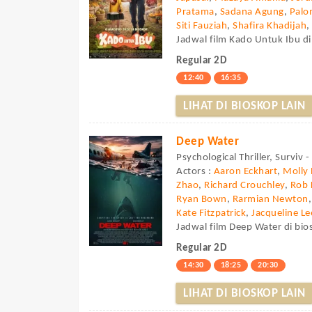
Pratama
,
Sadana Agung
,
Palo
Siti Fauziah
,
Shafira Khadijah
Jadwal film Kado Untuk Ibu di
Regular 2D
12:40
16:35
LIHAT DI BIOSKOP LAIN
Deep Water
Psychological Thriller, Surviv 
Actors :
Aaron Eckhart
,
Molly 
Zhao
,
Richard Crouchley
,
Rob 
Ryan Bown
,
Rarmian Newton
Kate Fitzpatrick
,
Jacqueline Le
Jadwal film Deep Water di bio
Regular 2D
14:30
18:25
20:30
LIHAT DI BIOSKOP LAIN