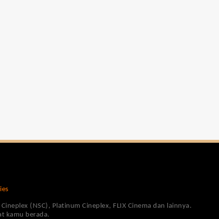
ies
Cineplex (NSC), Platinum Cineplex, FLIX Cinema dan lainnya.
pat kamu berada.