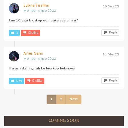
Lubna Fissilmi
16 Sep 22
Member since 2022
Jam 10 pagi bioskop udh buka apa blm si?
Reply
1
Dislike
Aries Gans
10 Mei 22
Member since 2022
Harus vaksin ga sih ke bioskop belanova
Reply
Like
Dislike
1
2
Next
COMING SOON