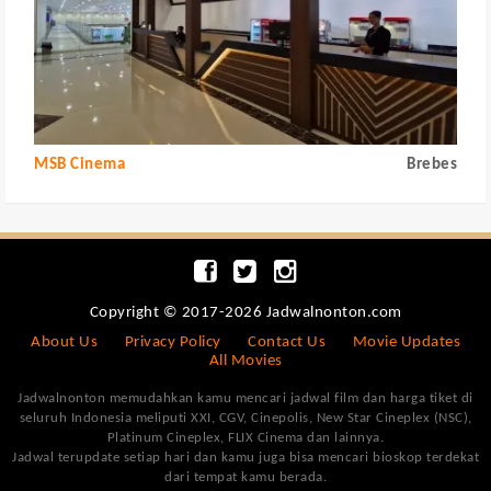
MSB Cinema
Brebes
Copyright © 2017-2026 Jadwalnonton.com
About Us
Privacy Policy
Contact Us
Movie Updates
All Movies
Jadwalnonton memudahkan kamu mencari jadwal film dan harga tiket di
seluruh Indonesia meliputi XXI, CGV, Cinepolis, New Star Cineplex (NSC),
Platinum Cineplex, FLIX Cinema dan lainnya.
Jadwal terupdate setiap hari dan kamu juga bisa mencari bioskop terdekat
dari tempat kamu berada.