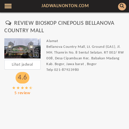
JADWALNONTON.COM
REVIEW BIOSKOP CINEPOLIS BELLANOVA
COUNTRY MALL
Alamat
Bellanova Country Mall, Lt. Ground (GA1), Jl.
MH. Thamrin No. 8 Sentul Selatan. RT 002/ RW
008, Desa Cipambuan Kec. Babakan Madang
Kab. Bogor, Jawa barat , Bogor
Lihat jadwal
Telp
021-87923980
4.6
5 review