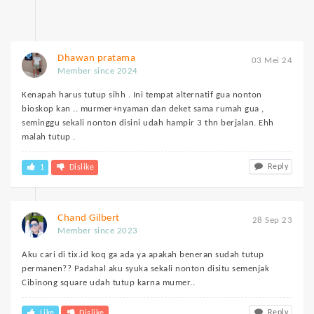
Dhawan pratama
03 Mei 24
Member since 2024
Kenapah harus tutup sihh . Ini tempat alternatif gua nonton
bioskop kan .. murmer+nyaman dan deket sama rumah gua ,
seminggu sekali nonton disini udah hampir 3 thn berjalan. Ehh
malah tutup .
Reply
1
Dislike
Chand Gilbert
28 Sep 23
Member since 2023
Aku cari di tix.id koq ga ada ya apakah beneran sudah tutup
permanen?? Padahal aku syuka sekali nonton disitu semenjak
Cibinong square udah tutup karna mumer..
Reply
Like
Dislike