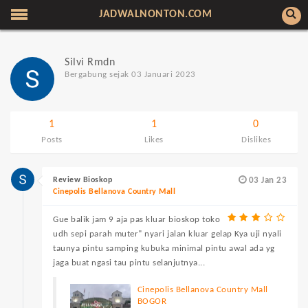
JADWALNONTON.COM
Silvi Rmdn
Bergabung sejak 03 Januari 2023
1
1
0
Posts
Likes
Dislikes
Review Bioskop
03 Jan 23
Cinepolis Bellanova Country Mall
Gue balik jam 9 aja pas kluar bioskop toko
udh sepi parah muter" nyari jalan kluar gelap Kya uji nyali
taunya pintu samping kubuka minimal pintu awal ada yg
jaga buat ngasi tau pintu selanjutnya...
Cinepolis Bellanova Country Mall
BOGOR