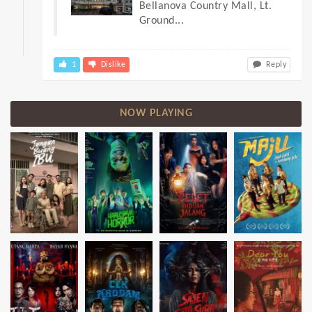
Bellanova Country Mall, Lt.
Ground...
1
Dislike
Reply
NOW PLAYING