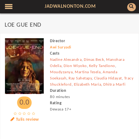
JADWALNONTON.COM
LOE GUE END
Director
Awi Suryadi
Casts
Nadine Alexandra
,
Dimas Beck
,
Manohara
Odelia
,
Dion Wiyoko
,
Kelly Tandiono
,
Moudyzanya
,
Martina Tesela
,
Amanda
Soekasah
,
Ray Sahetapy
,
Claudia Hidayat
,
Tracy
Shuckleford
,
Elizabeth Maria
,
Dhitra Marfi
Duration
80 minutes
0.0
Rating
Dewasa 17+
Tulis review