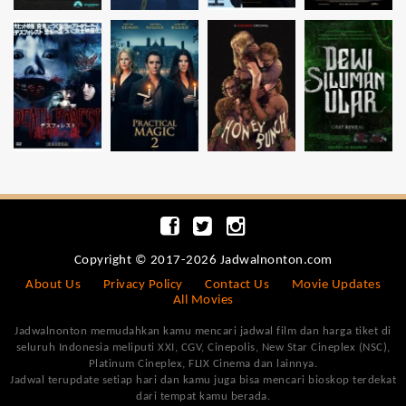
Copyright © 2017-2026 Jadwalnonton.com
About Us
Privacy Policy
Contact Us
Movie Updates
All Movies
Jadwalnonton memudahkan kamu mencari jadwal film dan harga tiket di
seluruh Indonesia meliputi XXI, CGV, Cinepolis, New Star Cineplex (NSC),
Platinum Cineplex, FLIX Cinema dan lainnya.
Jadwal terupdate setiap hari dan kamu juga bisa mencari bioskop terdekat
dari tempat kamu berada.