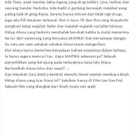
Ada Timo, anak mantan Jaksa Agung yang drug Addict. Lina, lesbian dan
seorang bandar Narkoba. Ada Radit si ganteng berwajah malaikat yang
paling baik di geng Alana, karena hanya minum dan tidak nge-drugs,
juga ada Fifi desainer terkenal, Yosi si Guru TK dan Vira sang shopaholic
penghuni tetap majalah Tatler dan majalah-majalah socialite lainnya.
Hidup Alana yang hedonis mendadak berubah ketika ia mulai menerima
terror dari seseorang yang bernama SANTIKA! Dan bersamaan dengan
itu satu per satu sahabat-sahabat Alana tewas mengerikan.
Kini Alana harus menerima kenyataan bahwa nyawanya dalam bahaya.
Ia harus segera mencari tau, siapa SANTIKA sebenarnya? Sebuah
penyelidikan yang berujung pada terkuaknya masa lalu Alana.
Berhasilkah Alana lolos dari maut? ...
Dan Akankah Zara Zettira kembali menulis Novel setelah membaca kisah
hidup Alana yang luar biasa ini? Saksikan hanya di Film Loe Gue End
Sebuah film yang diangkat dari kisah nyata nan ajaib