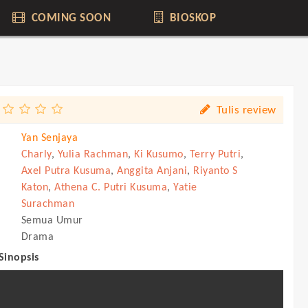
COMING SOON
BIOSKOP
Tulis review
Yan Senjaya
Charly
,
Yulia Rachman
,
Ki Kusumo
,
Terry Putri
,
Axel Putra Kusuma
,
Anggita Anjani
,
Riyanto S
Katon
,
Athena C. Putri Kusuma
,
Yatie
Surachman
Semua Umur
Drama
 Sinopsis