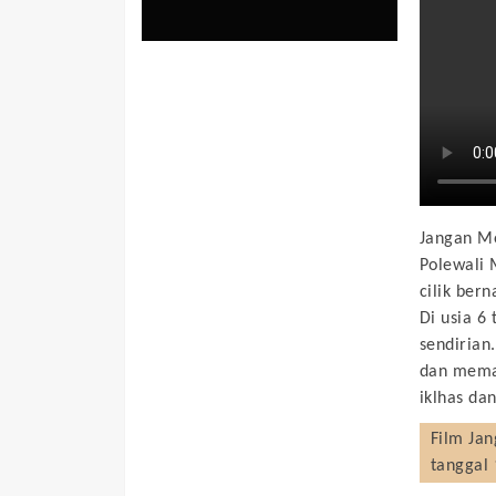
Jangan Me
Polewali 
cilik ber
Di usia 6
sendirian
dan memas
iklhas da
Film
Jan
tanggal 