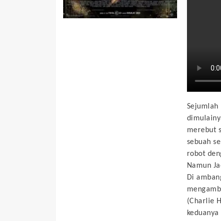
Sejumlah 
dimulainy
merebut s
sebuah se
robot den
Namun Jae
Di ambang
mengambil
(Charlie 
keduanya