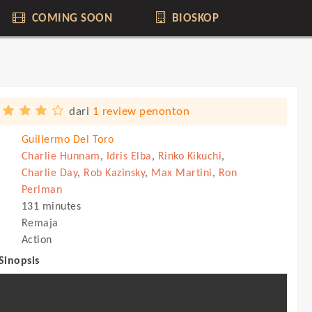
COMING SOON
BIOSKOP
dari
1 review penonton
Guillermo Del Toro
Charlie Hunnam
,
Idris Elba
,
Rinko Kikuchi
,
Charlie Day
,
Rob Kazinsky
,
Max Martini
,
Ron
Perlman
131 minutes
Remaja
Action
 Sinopsis