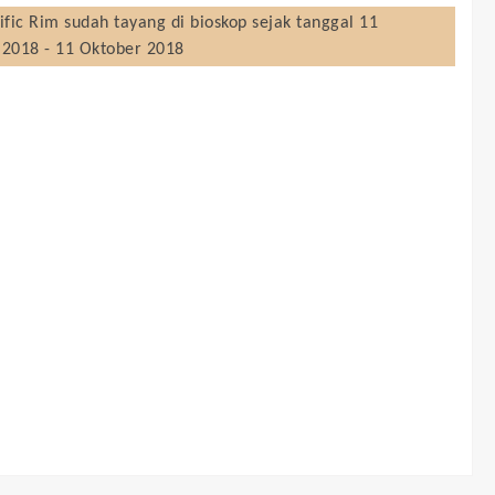
ific Rim
sudah tayang di bioskop sejak tanggal 11
 2018 - 11 Oktober 2018