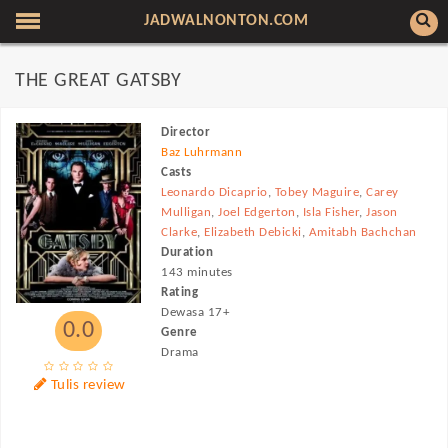
JADWALNONTON.COM
THE GREAT GATSBY
Director
Baz Luhrmann
Casts
Leonardo Dicaprio
,
Tobey Maguire
,
Carey
Mulligan
,
Joel Edgerton
,
Isla Fisher
,
Jason
Clarke
,
Elizabeth Debicki
,
Amitabh Bachchan
Duration
143 minutes
Rating
Dewasa 17+
0.0
Genre
Drama
Tulis review