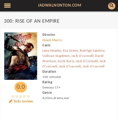
JADWALNONTON.COM
300: RISE OF AN EMPIRE
Director
Noam Murro
Casts
Lena Headey
,
Eva Green
,
Rodrigo Santoro
,
Sullivan Stapleton
,
Jack O'connell
,
David
Wenham
,
Scott Burn
,
Jack O'connell
,
Jack
O'connell
,
Jack O'connell
,
Jack O'connell
Duration
100 minutes
Rating
0.0
Dewasa 17+
Genre
Action,drama,war
Tulis review