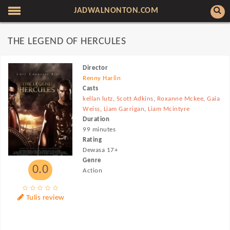
JADWALNONTON.COM
THE LEGEND OF HERCULES
Director
Renny Harlin
Casts
kellan lutz
,
Scott Adkins
,
Roxanne Mckee
,
Gaia
Weiss
,
Liam Garrigan
,
Liam Mcintyre
Duration
99 minutes
Rating
Dewasa 17+
Genre
0.0
Action
Tulis review