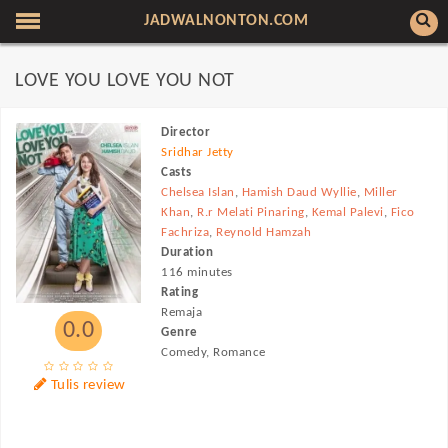
JADWALNONTON.COM
LOVE YOU LOVE YOU NOT
Director
Sridhar Jetty
Casts
Chelsea Islan
,
Hamish Daud Wyllie
,
Miller
Khan
,
R.r Melati Pinaring
,
Kemal Palevi
,
Fico
Fachriza
,
Reynold Hamzah
Duration
116 minutes
Rating
Remaja
0.0
Genre
Comedy, Romance
Tulis review