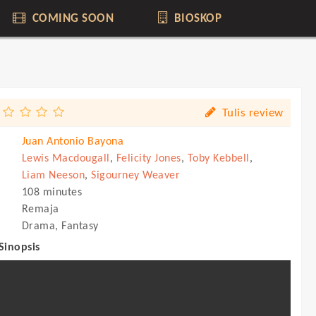
COMING SOON
BIOSKOP
Tulis review
Juan Antonio Bayona
Lewis Macdougall
,
Felicity Jones
,
Toby Kebbell
,
Liam Neeson
,
Sigourney Weaver
108 minutes
Remaja
Drama, Fantasy
 Sinopsis