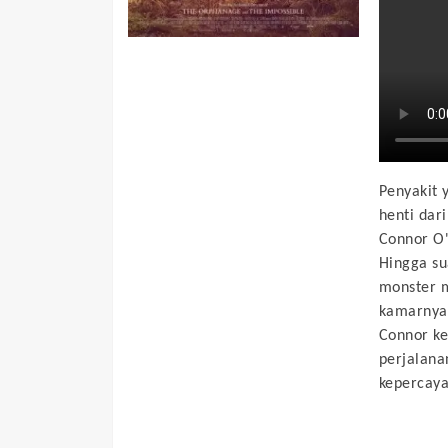
Penyakit y
henti dar
Connor O'
Hingga s
monster m
kamarnya.
Connor ke
perjalana
kepercaya