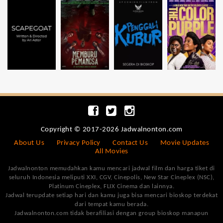
Copyright © 2017-2026 Jadwalnonton.com
About Us
Privacy Policy
Contact Us
Movie Updates
All Movies
Jadwalnonton memudahkan kamu mencari jadwal film dan harga tiket di
seluruh Indonesia meliputi XXI, CGV, Cinepolis, New Star Cineplex (NSC),
Platinum Cineplex, FLIX Cinema dan lainnya.
Jadwal terupdate setiap hari dan kamu juga bisa mencari bioskop terdekat
dari tempat kamu berada.
Jadwalnonton.com tidak berafiliasi dengan group bioskop manapun