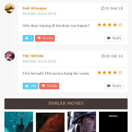
Bedi Winangun
01 Mei 18
Member since 2018
info akan tayang di bioskop nya kapan?
1
Dislike
Reply
THE TRISTAN
09 Okt 24
Member since 2023
Film tersadis film punya bang iko uwais
Like
Dislike
Reply
SIMILAR MOVIES