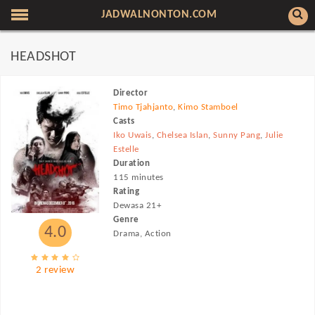
JADWALNONTON.COM
HEADSHOT
Director
Timo Tjahjanto
,
Kimo Stamboel
Casts
Iko Uwais
,
Chelsea Islan
,
Sunny Pang
,
Julie
Estelle
Duration
115 minutes
Rating
Dewasa 21+
Genre
4.0
Drama, Action
2 review