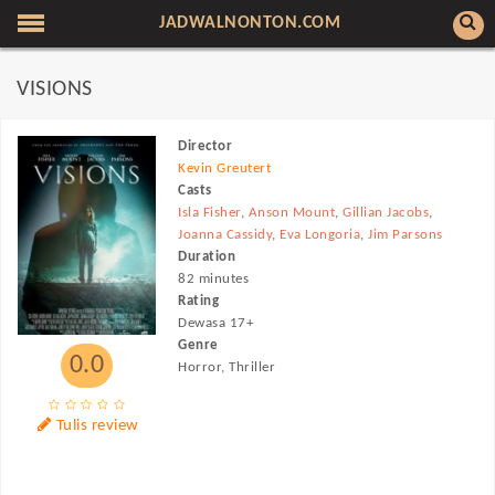
JADWALNONTON.COM
VISIONS
Director
Kevin Greutert
Casts
Isla Fisher
,
Anson Mount
,
Gillian Jacobs
,
Joanna Cassidy
,
Eva Longoria
,
Jim Parsons
Duration
82 minutes
Rating
Dewasa 17+
Genre
0.0
Horror, Thriller
Tulis review