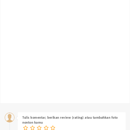
Tulis komentar, berikan review (rating) atau tambahkan foto
nonton kamu