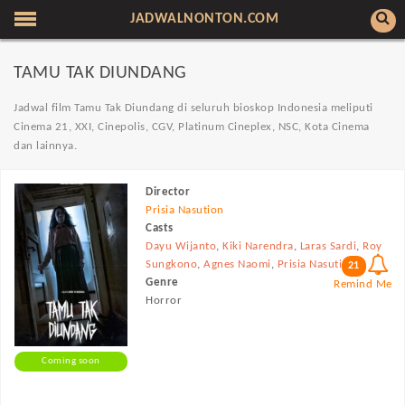
JADWALNONTON.COM
TAMU TAK DIUNDANG
Jadwal film Tamu Tak Diundang di seluruh bioskop Indonesia meliputi
Cinema 21, XXI, Cinepolis, CGV, Platinum Cineplex, NSC, Kota Cinema
dan lainnya.
Director
Prisia Nasution
Casts
Dayu Wijanto
,
Kiki Narendra
,
Laras Sardi
,
Roy
Sungkono
,
Agnes Naomi
,
Prisia Nasution
21
Genre
Remind Me
Horror
Coming soon