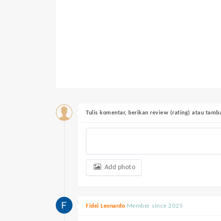
Tulis komentar, berikan review (rating) atau tam
Add photo
Member since 2025
Fidei Leonardo