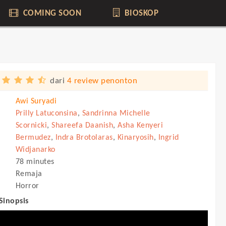
COMING SOON
BIOSKOP
dari
4 review penonton
Awi Suryadi
Prilly Latuconsina
,
Sandrinna Michelle
Scornicki
,
Shareefa Daanish
,
Asha Kenyeri
Bermudez
,
Indra Brotolaras
,
Kinaryosih
,
Ingrid
Widjanarko
78 minutes
Remaja
Horror
 Sinopsis