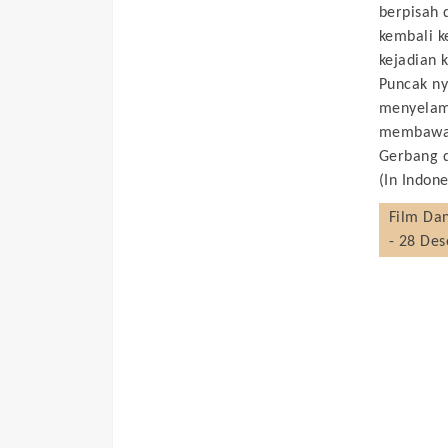
berpisah 
kembali k
kejadian 
Puncak ny
menyelama
membawa R
Gerbang d
(In Indone
Film
Da
- 28 De