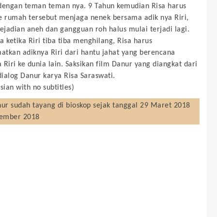
dengan teman teman nya. 9 Tahun kemudian Risa harus
e rumah tersebut menjaga nenek bersama adik nya Riri,
kejadian aneh dan gangguan roh halus mulai terjadi lagi.
a ketika Riri tiba tiba menghilang, Risa harus
tkan adiknya Riri dari hantu jahat yang berencana
iri ke dunia lain. Saksikan film Danur yang diangkat dari
ialog Danur karya Risa Saraswati.
sian with no subtitles)
nur
sudah tayang di bioskop sejak tanggal 29 Maret 2018
sember 2018