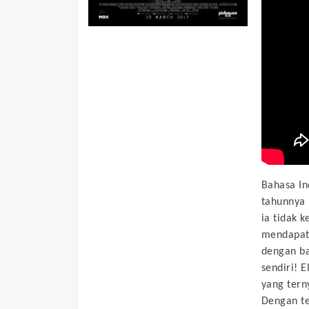
Bahasa In
tahunnya 
ia tidak k
mendapati
dengan ba
sendiri! 
yang tern
Dengan te