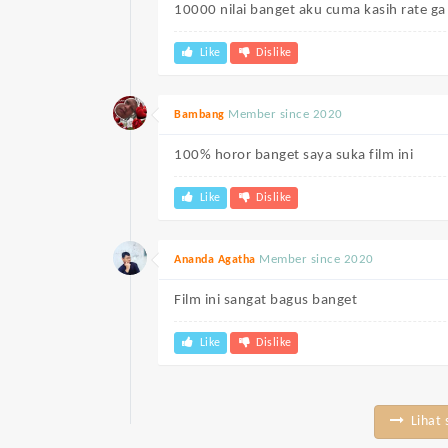
10000 nilai banget aku cuma kasih rate g
Like
Dislike
Member since 2020
Bambang
100% horor banget saya suka film ini
Like
Dislike
Member since 2020
Ananda Agatha
Film ini sangat bagus banget
Like
Dislike
Lihat 