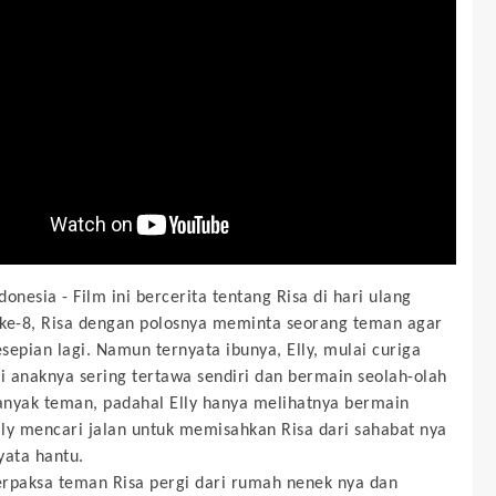
donesia -
Film ini bercerita tentang Risa di hari ulang
ke-8, Risa dengan polosnya meminta seorang teman agar
esepian lagi. Namun ternyata ibunya, Elly, mulai curiga
 anaknya sering tertawa sendiri dan bermain seolah-olah
nyak teman, padahal Elly hanya melihatnya bermain
Elly mencari jalan untuk memisahkan Risa dari sahabat nya
yata hantu.
rpaksa teman Risa pergi dari rumah nenek nya dan