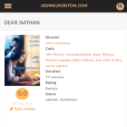
JADWALNONTON.COM
DEAR NATHAN
Director
Indra Gunawan
Casts
Jefri Nichol
,
Amanda Rawles
,
Rayn Wijaya
,
Diandra Agatha
,
Beby Tsabina
,
Ayu Diah Pasha
,
surya saputra
Duration
99 minutes
Rating
Remaja
0.0
Genre
DRAMA, ROMANCE
Tulis review