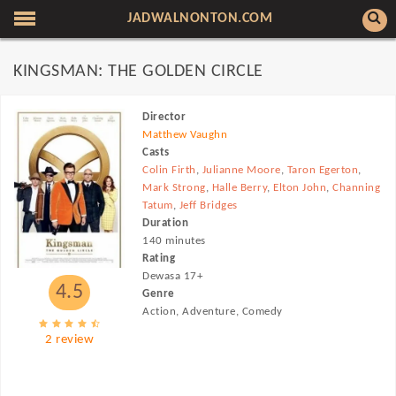
JADWALNONTON.COM
KINGSMAN: THE GOLDEN CIRCLE
Director
Matthew Vaughn
Casts
Colin Firth
,
Julianne Moore
,
Taron Egerton
,
Mark Strong
,
Halle Berry
,
Elton John
,
Channing
Tatum
,
Jeff Bridges
Duration
140 minutes
Rating
Dewasa 17+
4.5
Genre
Action, Adventure, Comedy
2 review