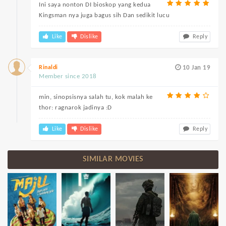
Ini saya nonton DI bioskop yang kedua
Kingsman nya juga bagus sih Dan sedikit lucu
Like
Dislike
Reply
Rinaldi
10 Jan 19
Member since 2018
min, sinopsisnya salah tu, kok malah ke
thor: ragnarok jadinya :D
Like
Dislike
Reply
SIMILAR MOVIES