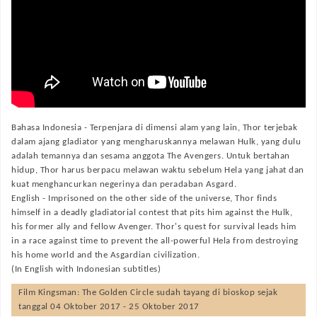
Bahasa Indonesia -
Terpenjara di dimensi alam yang lain, Thor terjebak
dalam ajang gladiator yang mengharuskannya melawan Hulk, yang dulu
adalah temannya dan sesama anggota The Avengers. Untuk bertahan
hidup, Thor harus berpacu melawan waktu sebelum Hela yang jahat dan
kuat menghancurkan negerinya dan peradaban Asgard.
English -
Imprisoned on the other side of the universe, Thor finds
himself in a deadly gladiatorial contest that pits him against the Hulk,
his former ally and fellow Avenger. Thor's quest for survival leads him
in a race against time to prevent the all-powerful Hela from destroying
his home world and the Asgardian civilization.
(In English with Indonesian subtitles)
Film
Kingsman: The Golden Circle
sudah tayang di bioskop sejak
tanggal 04 Oktober 2017 - 25 Oktober 2017