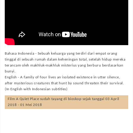
Bahasa Indonesia -
Sebuah keluarga yang terdiri dari empat orang
tinggal di sebuah rumah dalam keheningan total, setelah hidup mereka
terancam oleh makhluk-makhluk misterius yang berburu berdasarkan
bunyi.
English -
A family of four lives an isolated existence in utter silence,
after mysterious creatures that hunt by sound threaten their survival.
(In English with Indonesian subtitles)
Film
A Quiet Place
sudah tayang di bioskop sejak tanggal 03 April
2018 - 01 Mei 2018