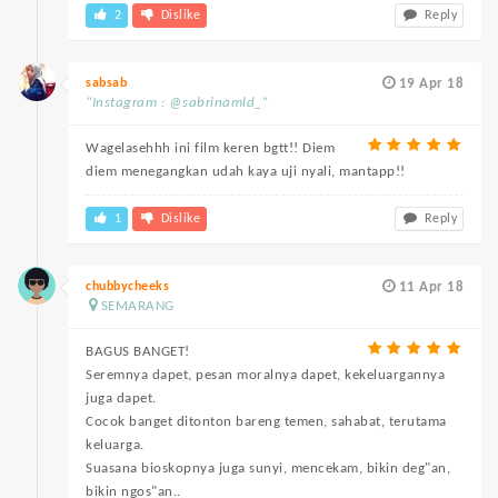
2
Dislike
Reply
sabsab
19 Apr 18
“Instagram : @sabrinamld_”
Wagelasehhh ini film keren bgtt!! Diem
diem menegangkan udah kaya uji nyali, mantapp!!
1
Dislike
Reply
chubbycheeks
11 Apr 18
SEMARANG
BAGUS BANGET!
Seremnya dapet, pesan moralnya dapet, kekeluargannya
juga dapet.
Cocok banget ditonton bareng temen, sahabat, terutama
keluarga.
Suasana bioskopnya juga sunyi, mencekam, bikin deg"an,
bikin ngos"an..