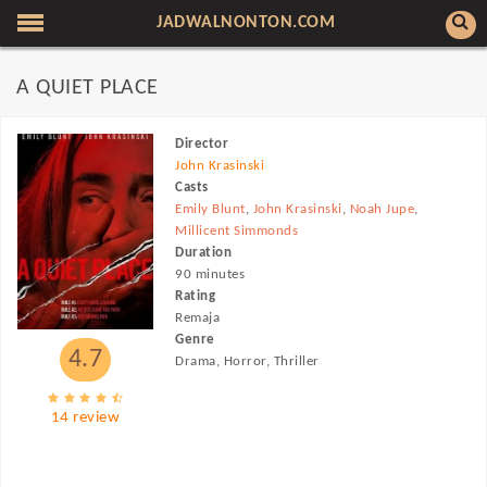
JADWALNONTON.COM
A QUIET PLACE
Director
John Krasinski
Casts
Emily Blunt
,
John Krasinski
,
Noah Jupe
,
Millicent Simmonds
Duration
90 minutes
Rating
Remaja
Genre
4.7
Drama, Horror, Thriller
14 review