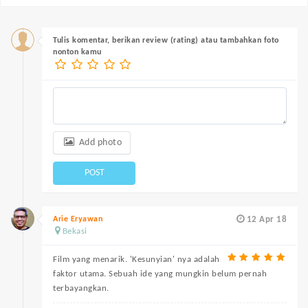
Tulis komentar, berikan review (rating) atau tambahkan foto
nonton kamu
Add photo
POST
Arie Eryawan
12 Apr 18
Bekasi
Film yang menarik. 'Kesunyian' nya adalah
faktor utama. Sebuah ide yang mungkin belum pernah
terbayangkan.