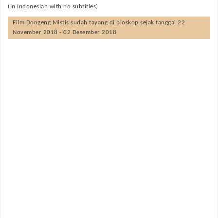
(In Indonesian with no subtitles)
Film
Dongeng Mistis
sudah tayang di bioskop sejak tanggal 22
November 2018 - 02 Desember 2018