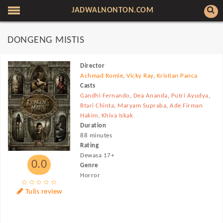
JADWALNONTON.COM
DONGENG MISTIS
Director
Achmad Romie
,
Vicky Ray
,
Kristian Panca
Casts
Gandhi Fernando
,
Dea Ananda
,
Putri Ayudya
,
Btari Chinta
,
Maryam Supraba
,
Ade Firman
Hakim
,
Khiva Iskak
Duration
88 minutes
Rating
Dewasa 17+
0.0
Genre
Horror
Tulis review