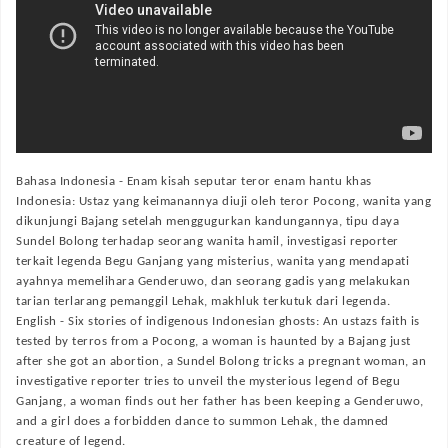
Bahasa Indonesia -
Enam kisah seputar teror enam hantu khas
Indonesia: Ustaz yang keimanannya diuji oleh teror Pocong, wanita yang
dikunjungi Bajang setelah menggugurkan kandungannya, tipu daya
Sundel Bolong terhadap seorang wanita hamil, investigasi reporter
terkait legenda Begu Ganjang yang misterius, wanita yang mendapati
ayahnya memelihara Genderuwo, dan seorang gadis yang melakukan
tarian terlarang pemanggil Lehak, makhluk terkutuk dari legenda.
English -
Six stories of indigenous Indonesian ghosts: An ustazs faith is
tested by terros from a Pocong, a woman is haunted by a Bajang just
after she got an abortion, a Sundel Bolong tricks a pregnant woman, an
investigative reporter tries to unveil the mysterious legend of Begu
Ganjang, a woman finds out her father has been keeping a Genderuwo,
and a girl does a forbidden dance to summon Lehak, the damned
creature of legend.