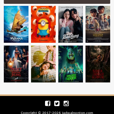
Copyright © 2017-2026 Jadwalnonton.com