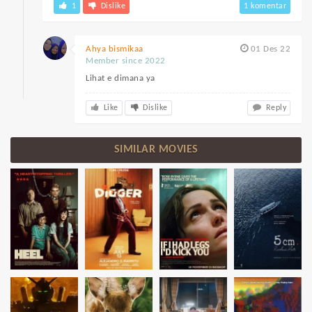
1
Dislike
1 komentar
Ahya bismikaa
01 Des 22
Member since 2022
Lihat e dimana ya
Like
Dislike
Reply
SIMILAR MOVIES