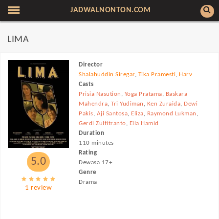
JADWALNONTON.COM
LIMA
Director
Shalahuddin Siregar
,
Tika Pramesti
,
Harv
Casts
Prisia Nasution
,
Yoga Pratama
,
Baskara
Mahendra
,
Tri Yudiman
,
Ken Zuraida
,
Dewi
Pakis
,
Aji Santosa
,
Eliza
,
Raymond Lukman
,
Gerdi Zulfitranto
,
Ella Hamid
Duration
110 minutes
Rating
5.0
Dewasa 17+
Genre
Drama
1 review