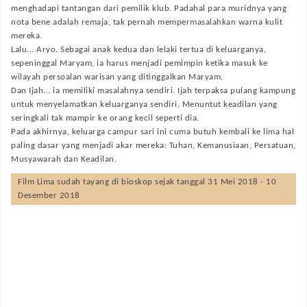
menghadapi tantangan dari pemilik klub. Padahal para muridnya yang
nota bene adalah remaja, tak pernah mempermasalahkan warna kulit
mereka.
Lalu... Aryo. Sebagai anak kedua dan lelaki tertua di keluarganya,
sepeninggal Maryam, ia harus menjadi pemimpin ketika masuk ke
wilayah persoalan warisan yang ditinggalkan Maryam.
Dan Ijah... ia memiliki masalahnya sendiri. Ijah terpaksa pulang kampung
untuk menyelamatkan keluarganya sendiri. Menuntut keadilan yang
seringkali tak mampir ke orang kecil seperti dia.
Pada akhirnya, keluarga campur sari ini cuma butuh kembali ke lima hal
paling dasar yang menjadi akar mereka: Tuhan, Kemanusiaan, Persatuan,
Musyawarah dan Keadilan.
Film
Lima
sudah tayang di bioskop sejak tanggal 31 Mei 2018 - 10
Desember 2018