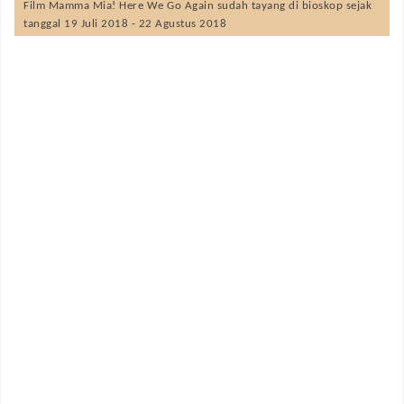
Film
Mamma Mia! Here We Go Again
sudah tayang di bioskop sejak
tanggal 19 Juli 2018 - 22 Agustus 2018