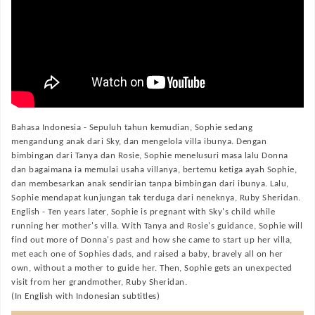
Bahasa Indonesia -
Sepuluh tahun kemudian, Sophie sedang
mengandung anak dari Sky, dan mengelola villa ibunya. Dengan
bimbingan dari Tanya dan Rosie, Sophie menelusuri masa lalu Donna
dan bagaimana ia memulai usaha villanya, bertemu ketiga ayah Sophie,
dan membesarkan anak sendirian tanpa bimbingan dari ibunya. Lalu,
Sophie mendapat kunjungan tak terduga dari neneknya, Ruby Sheridan.
English -
Ten years later, Sophie is pregnant with Sky's child while
running her mother's villa. With Tanya and Rosie's guidance, Sophie will
find out more of Donna's past and how she came to start up her villa,
met each one of Sophies dads, and raised a baby, bravely all on her
own, without a mother to guide her. Then, Sophie gets an unexpected
visit from her grandmother, Ruby Sheridan.
(In English with Indonesian subtitles)