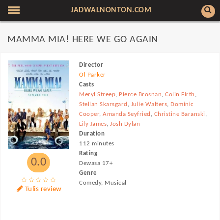
JADWALNONTON.COM
MAMMA MIA! HERE WE GO AGAIN
Director
Ol Parker
Casts
Meryl Streep
,
Pierce Brosnan
,
Colin Firth
,
Stellan Skarsgard
,
Julie Walters
,
Dominic
Cooper
,
Amanda Seyfried
,
Christine Baranski
,
Lily James
,
Josh Dylan
Duration
112 minutes
Rating
0.0
Dewasa 17+
Genre
Comedy, Musical
Tulis review