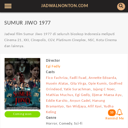
JADWALNONTON.COM
SUMUR JIWO 1977
Jadwal film Sumur Jiwo 1977 di seluruh bioskop Indonesia meliputi
Cinema 21, XXI, Cinepolis, CGV, Platinum Cineplex, NSC, Kota Cinema
dan lainnya.
Director
Egi Fedly
Casts
Fico Fachriza
,
Fadli Fuad
,
Annette Edoarda
,
Husein Alatas
,
Gita Virga
,
Opie Kumis
,
Godfred
Orindeod
,
Yatie Surachman
,
Jajang C Noer
,
Mathias Muchus
,
Egi Gedly
,
Djenar Maesa Ayu
,
Eddie Karsito
,
Anyun Cadel
,
Hanung
Bramantyo
,
Yan Widjaya
,
Afif Xavi
,
Yudha
Keling
10
Coming soon
Genre
Remind Me
Horror, Comedy, Sci-fi