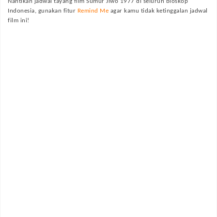
Nantikan jadwal tayang film
Sumur Jiwo 1977
di seluruh bioskop
Indonesia, gunakan fitur
Remind Me
agar kamu tidak ketinggalan jadwal
film ini!