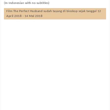
(In Indonesian with no subtitles)
Film
The Perfect Husband
sudah tayang di bioskop sejak tanggal 12
April 2018 - 14 Mei 2018