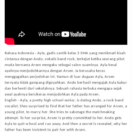
Bahasa Indonesia -
Ayla, gadis cantik kelas 3 SMA yang menikmati kisah
cintanya dengan Ando, vokalis band rock, terkejut ketika seorang pilot
muda bernama Arsen mengaku sebagai calon suaminya. Ayla kesal
ayahnya menjodohkannya dengan Arsen. Ia berusaha keras
menggagalkan perjodohan ini. Namun di luar dugaan Ayla, Arsen
ternyata tidak gampang digoyahkan. Ando berhasil mengajak Ayla kabur
dan berhenti dari sekolahnya. Sebuah rahasia terbuka mengapa sejak
awal ayahnya bersikeras menjodohkan Ayla pada Arsen.
English -
Ayla, a pretty high school senior, is dating Ando, a rock band
vocalist. Shes surprised to find that her father has arranged for Arsen, a
young pilot, to marry her. She tries to sabotage the matchmaking
attempt. To her surprise, Arsen is pretty committed to her. Ando gets
Ayla to quit school and run away. And then a secret is revealed, why her
father has been insistent to pair her with Arsen.