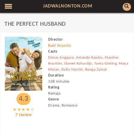
JADWALNONTON.COM
THE PERFECT HUSBAND
Director
Rudi Aryanto
Casts
Dimas Anggara
,
Amanda Rawles
,
Maxime
Bouttier
,
Slamet Rahardjo
,
Tanta Ginting
,
Maya
Mulan
,
Dolly Martin
,
Bunga Zainal
Duration
108 minutes
Rating
Remaja
4.3
Genre
Drama, Romance
7 review