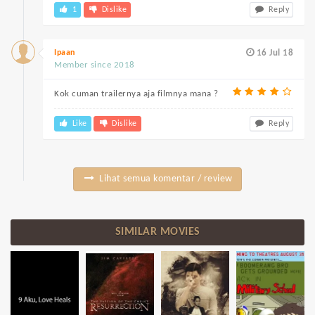
1
Dislike
Reply
Ipaan
16 Jul 18
Member since 2018
Kok cuman trailernya aja filmnya mana ?
Like
Dislike
Reply
Lihat semua komentar / review
SIMILAR MOVIES