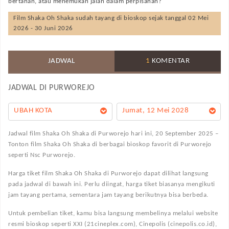
bertahan, atau menemukan jalan dalam perpisahan?
Film
Shaka Oh Shaka
sudah tayang di bioskop sejak tanggal 02 Mei
2026 - 30 Juni 2026
JADWAL
1
KOMENTAR
JADWAL DI
PURWOREJO
UBAH KOTA
Jumat, 12 Mei 2028
Jadwal film Shaka Oh Shaka di Purworejo hari ini, 20 September 2025 –
Tonton film Shaka Oh Shaka di berbagai bioskop favorit di Purworejo
seperti Nsc Purworejo.
Harga tiket film Shaka Oh Shaka di Purworejo dapat dilihat langsung
pada jadwal di bawah ini. Perlu diingat, harga tiket biasanya mengikuti
jam tayang pertama, sementara jam tayang berikutnya bisa berbeda.
Untuk pembelian tiket, kamu bisa langsung membelinya melalui website
resmi bioskop seperti XXI (21cineplex.com), Cinepolis (cinepolis.co.id),