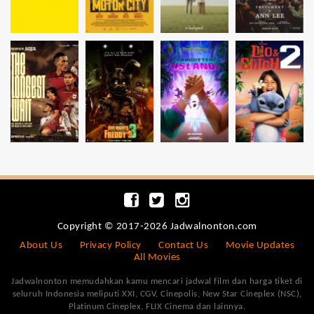
Copyright © 2017-2026 Jadwalnonton.com
About Us
Privacy Policy
Contact Us
Movie Updates
All Movies
Jadwalnonton memudahkan kamu mencari jadwal film dan harga tiket di
seluruh Indonesia meliputi XXI, CGV, Cinepolis, New Star Cineplex (NSC),
Platinum Cineplex, FLIX Cinema dan lainnya.