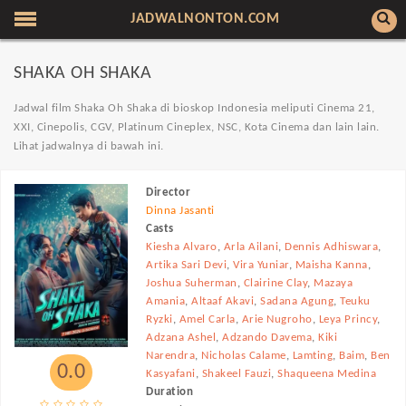
JADWALNONTON.COM
SHAKA OH SHAKA
Jadwal film Shaka Oh Shaka di bioskop Indonesia meliputi Cinema 21,
XXI, Cinepolis, CGV, Platinum Cineplex, NSC, Kota Cinema dan lain lain.
Lihat jadwalnya di bawah ini.
Director
Dinna Jasanti
Casts
Kiesha Alvaro
,
Arla Ailani
,
Dennis Adhiswara
,
Artika Sari Devi
,
Vira Yuniar
,
Maisha Kanna
,
Joshua Suherman
,
Clairine Clay
,
Mazaya
Amania
,
Altaaf Akavi
,
Sadana Agung
,
Teuku
Ryzki
,
Amel Carla
,
Arie Nugroho
,
Leya Princy
,
Adzana Ashel
,
Adzando Davema
,
Kiki
Narendra
,
Nicholas Calame
,
Lamting
,
Baim
,
Ben
0.0
Kasyafani
,
Shakeel Fauzi
,
Shaqueena Medina
Duration