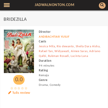
JADWALNONTON.COM
BRIDEZILLA
Director
ANDIBACHTIAR YUSUF
Casts
Jessica Mila
,
Rio dewanto
,
Sheila Dara Aisha
,
Rafael Tan
,
Widyawati
,
Aimee Saras
,
Adriano
Qalbi
,
Rukman Rosadi
,
Lucinta Luna
Duration
94 minutes
Rating
Remaja
0.0
Genre
Drama, Comedy
Tulis review