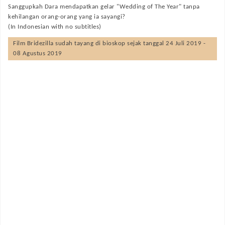
Sanggupkah Dara mendapatkan gelar "Wedding of The Year" tanpa
kehilangan orang-orang yang ia sayangi?
(In Indonesian with no subtitles)
Film
Bridezilla
sudah tayang di bioskop sejak tanggal 24 Juli 2019 -
08 Agustus 2019