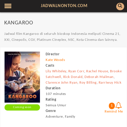
JADWALNONTON.COM
KANGAROO
Jadwal film Kangaroo di seluruh bioskop Indonesia meliputi Cinema 21,
XXI, Cinepolis, CGV, Platinum Cineplex, NSC, Kota Cinema dan lainnya.
Director
Kate Woods
Casts
Lily Whiteley
,
Ryan Corr
,
Rachel House
,
Brooke
Satchwell
,
Rick Donald
,
Deborah Mailman
,
Clarence John Ryan
,
Roy Billing
,
Rarriwuy Hick
Duration
107 minutes
Rating
Semua Umur
1
Coming soon
Genre
Remind Me
Adventure, Family